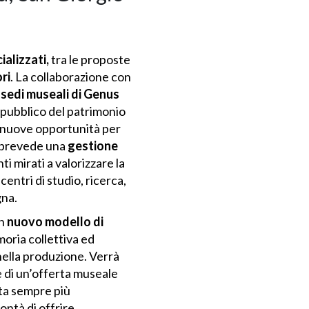
ializzati,
tra le proposte
ri
. La collaborazione con
 sedi museali di Genus
o pubblico del patrimonio
o nuove opportunità per
, prevede una
gestione
ti mirati a valorizzare la
entri di studio, ricerca,
gna.
un
nuovo modello di
moria collettiva ed
nella produzione. Verrà
se di un’offerta museale
sta sempre più
ontà di offrire