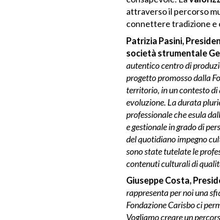
attraverso il percorso mu
connettere tradizione e co
Patrizia Pasini, Presid
società strumentale G
autentico centro di produzio
progetto promosso dalla Fon
territorio, in un contesto d
evoluzione. La durata pluri
professionale che esula dal
e gestionale in grado di per
del quotidiano impegno cul
sono state tutelate le prof
contenuti culturali di qualit
Giuseppe Costa, Presid
rappresenta per noi una sfi
Fondazione Carisbo ci perme
Vogliamo creare un percorso