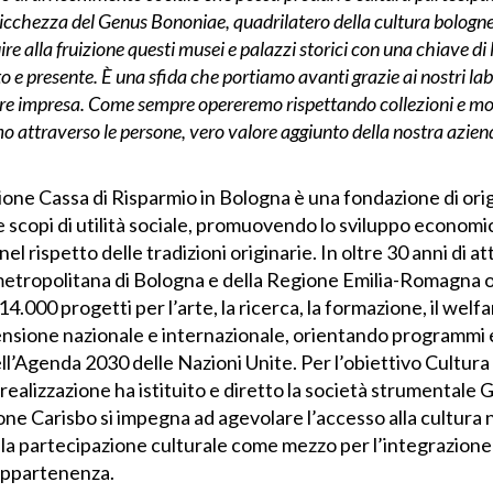
 ricchezza del Genus Bononiae, quadrilatero della cultura bologn
re alla fruizione questi musei e palazzi storici con una chiave di
o e presente. È una sfida che portiamo avanti grazie ai nostri la
 è fare impresa. Come sempre opereremo rispettando collezioni e 
mo attraverso le persone, vero valore aggiunto della nostra aziend
ione Cassa di Risparmio in Bologna è una fondazione di ori
scopi di utilità sociale, promuovendo lo sviluppo economico
nel rispetto delle tradizioni originarie. In oltre 30 anni di a
metropolitana di Bologna e della Regione Emilia-Romagna ol
14.000 progetti per l’arte, la ricerca, la formazione, il welf
nsione nazionale e internazionale, orientando programmi e i
ell’Agenda 2030 delle Nazioni Unite. Per l’obiettivo Cultura 
 realizzazione ha istituito e diretto la società strumental
zione Carisbo si impegna ad agevolare l’accesso alla cultura 
la partecipazione culturale come mezzo per l’integrazione 
appartenenza.