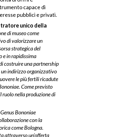
 strumento capace di
eresse pubblici e privati.
tratore unico della
one di museo come
ivo di valorizzare un
sorsa strategica del
o e in rapidissima
di costruire una partnership
 un indirizzo organizzativo
overe le più fertili ricadute
 Bononiae. Come previsto
 ruolo nella produzione di
el Genus Bononiae
ollaborazione con la
storica come Bologna.
a attraverso un’offerta