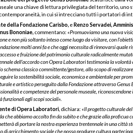
seale una chiave di lettura privilegiata del territorio, uno
ntemporaneità, in cui si intrecciano tutti i portatori di int
ente della Fondazione Carisbo,
e
Renzo Servadei, Amminis
enus Bononiae,
commentano:
«Promuoviamo una nuova visi
ne e non più soltanto inteso come luogo da visitare, con l’obiett
dazione molti anni fa e che oggi necessita di rinnovarsi quale ri
i accesso e fruizione del patrimonio culturale radicalmente mutat
ennale dell’accordo con Opera Laboratori testimonia la volontà 
lo schema classico committente/gestore, allo scopo di realizzare
seguire la sostenibilità sociale, economica e ambientale per promu
turale e artistico perseguito dalla Fondazione attraverso Genus
essionalità e competenze del personale museale, riconoscendone il
à funzionali agli scopi sociali».
ente di Opera Laboratori
, dichiara:
«Il progetto culturale d
da che abbiamo accolto fin da subito e che grazie alla proficua c
tterà di portare la nostra esperienza trentennale in una città 
 di arricchimento sociale che possa produrre cultura partecipat