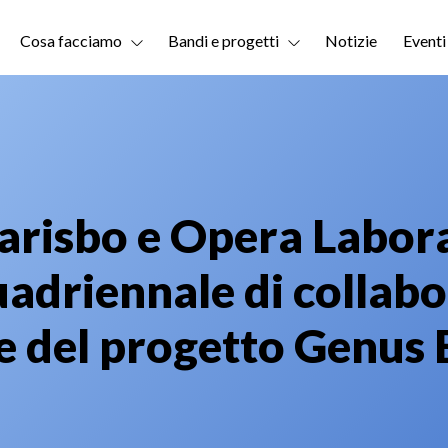
Cosa facciamo
Bandi e progetti
Notizie
Eventi
risbo e Opera Labora
adriennale di collabo
e del progetto Genus