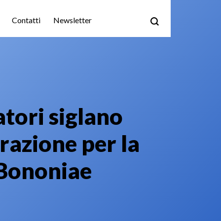
Contatti
Newsletter
tori siglano
razione per la
 Bononiae