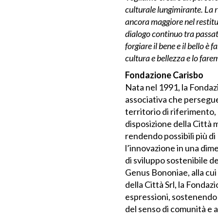
culturale lungimirante. La
ancora maggiore nel restitui
dialogo continuo tra passat
forgiare il bene e il bello
cultura e bellezza e lo fare
Fondazione Carisbo
Nata nel 1991, la Fondaz
associativa che persegue 
territorio di riferimento, 
disposizione della Città 
rendendo possibili più di 
l’innovazione in una dime
di sviluppo sostenibile d
Genus Bononiae, alla cui
della Città Srl, la Fonda
espressioni, sostenendo 
del senso di comunità e 