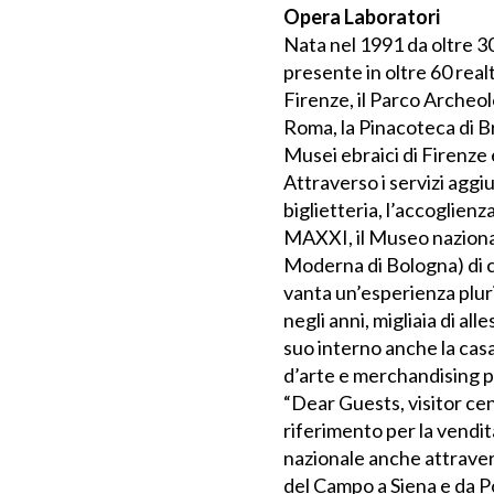
Opera Laboratori
Nata nel 1991 da oltre 30
presente in oltre 60 realtà
Firenze, il Parco Archeol
Roma, la Pinacoteca di Bre
Musei ebraici di Firenze 
Attraverso i servizi aggi
biglietteria, l’accoglienza
MAXXI, il Museo nazional
Moderna di Bologna) di c
vanta un’esperienza pluri
negli anni, migliaia di all
suo interno anche la casa 
d’arte e merchandising pe
“Dear Guests, visitor cent
riferimento per la vendita
nazionale anche attravers
del Campo a Siena e da P