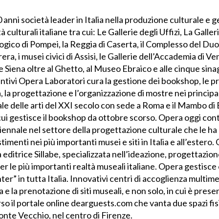
 anni società leader in Italia nella produzione culturale e 
 culturali italiane tra cui: Le Gallerie degli Uffizi, La Galle
ogico di Pompei, la Reggia di Caserta, il Complesso del Duomo
ra, i musei civici di Assisi, le Gallerie dell’Accademia di Ven
e Siena oltre al Ghetto, al Museo Ebraico e alle cinque sin
untivi Opera Laboratori cura la gestione dei bookshop, le pr
, la progettazione e l’organizzazione di mostre nei principali 
e delle arti del XXI secolo con sede a Roma e il Mambo d
ui gestisce il bookshop da ottobre scorso. Opera oggi conta
ennale nel settore della progettazione culturale che le ha
estimenti nei più importanti musei e siti in Italia e all’estero
editrice Sillabe, specializzata nell’ideazione, progettazione 
r le più importanti realtà museali italiane. Opera gestisce
er” in tutta Italia. Innovativi centri di accoglienza multime
 e la prenotazione di siti museali, e non solo, in cui è presen
o il portale online dearguests.com che vanta due spazi fisi
onte Vecchio, nel centro di Firenze.