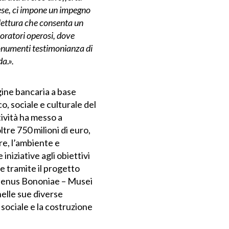
ese, ci impone un impegno
 lettura che consenta un
boratori operosi, dove
monumenti testimonianza di
a.».
gine bancaria a base
, sociale e culturale del
ttività ha messo a
tre 750 milioni di euro,
are, l’ambiente e
niziative agli obiettivi
e tramite il progetto
e Genus Bononiae – Musei
nelle sue diverse
sociale e la costruzione