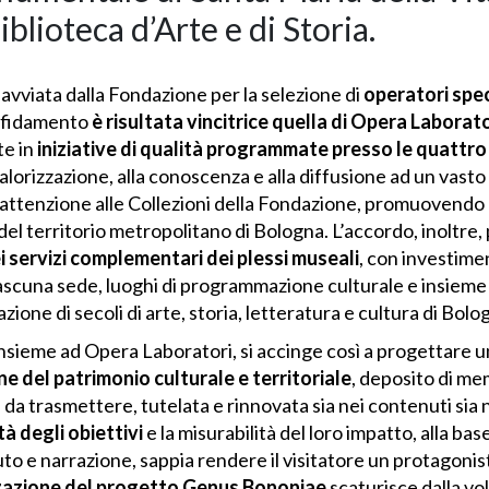
iblioteca d’Arte e di Storia.
avviata dalla Fondazione per la selezione di
operatori spec
affidamento
è risultata vincitrice quella di
Opera Laborato
te in
iniziative di qualità programmate presso le quattro
alorizzazione, alla conoscenza e alla diffusione ad un vast
on attenzione alle Collezioni della Fondazione, promuovend
 del territorio metropolitano di Bologna. L’accordo, inoltre
i servizi complementari dei plessi museali
, con investimen
ascuna sede, luoghi di programmazione culturale e insieme c
ione di secoli di arte, storia, letteratura e cultura di Bolo
nsieme ad Opera Laboratori, si accinge così a progettare 
e del patrimonio culturale e territoriale
, deposito di me
da trasmettere, tutelata e rinnovata sia nei contenuti sia 
tà degli obiettivi
e la misurabilità del loro impatto, alla ba
uto e narrazione, sappia rendere il visitatore un protagoni
zazione del progetto Genus Bononiae
scaturisce dalla vol