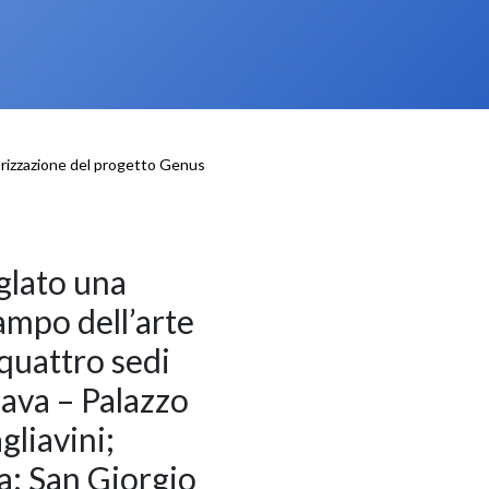
orizzazione del progetto Genus
glato una
ampo dell’arte
 quattro sedi
ava – Palazzo
gliavini;
a; San Giorgio