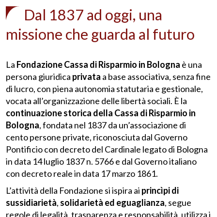
Dal 1837 ad oggi, una
missione che guarda al futuro
La
Fondazione Cassa di Risparmio
in Bologna
è una
persona giuridica
privata
a base associativa, senza fine
di lucro, con piena autonomia statutaria e gestionale,
vocata all’organizzazione delle libertà sociali. È la
continuazione storica della Cassa di Risparmio in
Bologna
, fondata nel 1837 da un’associazione di
cento persone private, riconosciuta dal Governo
Pontificio con decreto del Cardinale legato di Bologna
in data 14 luglio 1837 n. 5766 e dal Governo italiano
con decreto reale in data 17 marzo 1861.
L’attività della Fondazione si ispira ai
princìpi di
sussidiarietà
,
solidarietà ed eguaglianza
, segue
regole di legalità, trasparenza e responsabilità, utilizza i