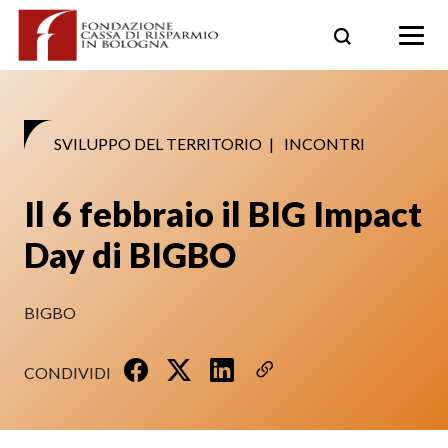
Skip
to
content
SVILUPPO DEL TERRITORIO
|
INCONTRI
Il 6 febbraio il BIG Impact
Day di BIGBO
BIGBO
CONDIVIDI