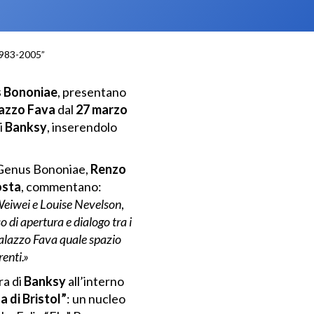
 1983-2005”
 Bononiae
, presentano
azzo Fava
dal
27 marzo
i
Banksy
, inserendolo
i Genus Bononiae,
Renzo
osta
, commentano:
 Weiwei e Louise Nevelson
,
 di apertura e dialogo tra i
Palazzo Fava quale spazio
renti.»
ra di
Banksy
all’interno
a di Bristol”
: un nucleo