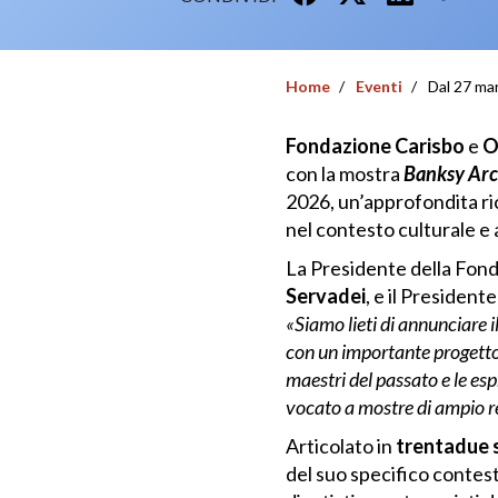
Home
Eventi
Dal 27 mar
Fondazione Carisbo
e
O
con la mostra
Banksy Arch
2026, un’approfondita ric
nel contesto culturale e a
La Presidente della Fon
Servadei
, e il Presiden
«Siamo lieti di annunciare 
con un importante progetto d
maestri del passato e le es
vocato a mostre di ampio res
Articolato in
trentadue 
del suo specifico contest