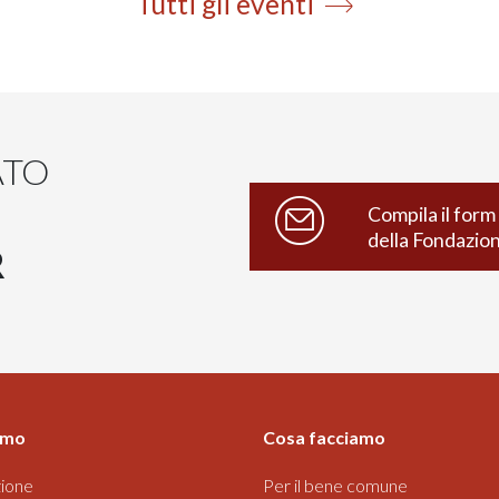
Tutti gli eventi
ATO
Compila il form 
della Fondazio
R
amo
Cosa facciamo
ione
Per il bene comune