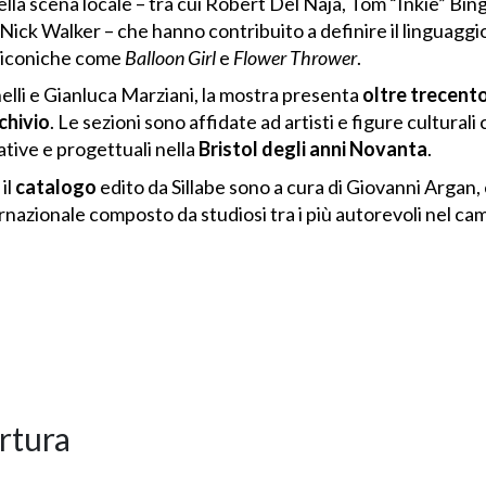
della scena locale – tra cui Robert Del Naja, Tom “Inkie” Bing
ick Walker – che hanno contribuito a definire il linguaggio
e iconiche come
Balloon Girl
e
Flower Thrower
.
lli e Gianluca Marziani, la mostra presenta
oltre trecent
rchivio
. Le sezioni sono affidate ad artisti e figure cultura
ive e progettuali nella
Bristol degli anni Novanta
.
il
catalogo
edito da Sillabe sono a cura di Giovanni Argan, 
rnazionale composto da studiosi tra i più autorevoli nel ca
rtura