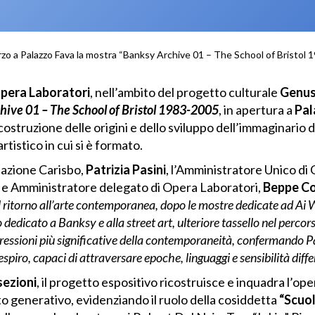
zo a Palazzo Fava la mostra “Banksy Archive 01 – The School of Bristol
pera Laboratori
, nell’ambito del progetto culturale
Genus
ive 01 – The School of Bristol 1983-2005
, in apertura a
Pal
ostruzione delle origini e dello sviluppo dell’immaginario d
rtistico in cui si è formato.
dazione Carisbo,
Patrizia Pasini
, l’Amministratore Unico d
te e Amministratore delegato di Opera Laboratori,
Beppe C
il ritorno all’arte contemporanea, dopo le mostre dedicate ad Ai
edicato a Banksy e alla street art, ulteriore tassello nel percorso
pressioni più significative della contemporaneità, confermando 
piro, capaci di attraversare epoche, linguaggi e sensibilità diffe
sezioni
, il progetto espositivo ricostruisce e inquadra l’ope
o generativo, evidenziando il ruolo della cosiddetta
“Scuol