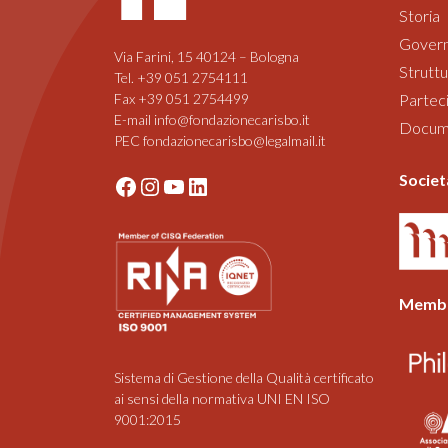
Storia
Gover
Via Farini, 15 40124 – Bologna
Struttu
Tel. +39 051 2754111
Fax +39 051 2754499
Parteci
E-mail info@fondazionecarisbo.it
Documen
PEC fondazionecarisbo@legalmail.it
Societ
Facebook
Instagram
YouTube
LinkedIn
Membe
Sistema di Gestione della Qualità certificato
ai sensi della normativa UNI EN ISO
9001:2015