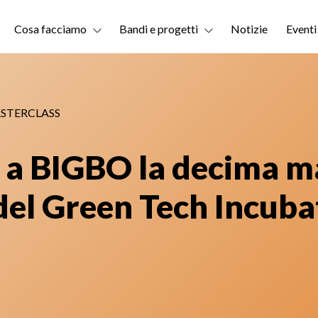
Cosa facciamo
Bandi e progetti
Notizie
Eventi
STERCLASS
 a BIGBO la decima ma
del Green Tech Incub