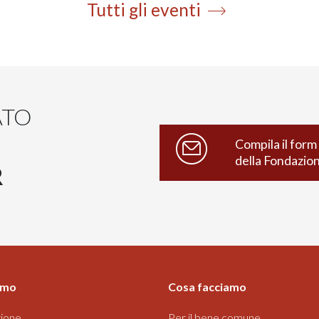
Tutti gli eventi
ATO
Compila il form 
della Fondazio
R
amo
Cosa facciamo
ione
Per il bene comune