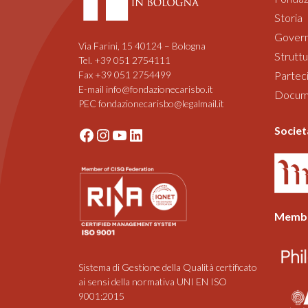
Storia
Gover
Via Farini, 15 40124 – Bologna
Struttu
Tel. +39 051 2754111
Fax +39 051 2754499
Parteci
E-mail info@fondazionecarisbo.it
Documen
PEC fondazionecarisbo@legalmail.it
Societ
Facebook
Instagram
YouTube
LinkedIn
Membe
Sistema di Gestione della Qualità certificato
ai sensi della normativa UNI EN ISO
9001:2015