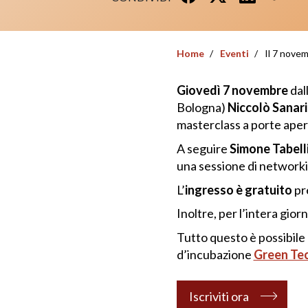
Home
Eventi
Il 7 nove
Giovedì 7 novembre
dal
Bologna)
Niccolò Sanar
masterclass a porte aper
A seguire
Simone Tabelli
una sessione di networki
L’
ingresso è gratuito
pre
Inoltre, per l’intera gior
Tutto questo è possibile 
d’incubazione
Green Tec
Iscriviti ora