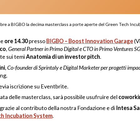
mbre a BIGBO la decima masterclass a porte aperte del Green Tech Incu
le
ore 14.30
presso
BIGBO
– Boost Innovation Garage
(Vi
ico
,
General Partner in Primo Digital e CTO in Primo Ventures S
te sui temi
Anatomia di un investor pitch
.
ni
,
Co-founder di Sprintaly e Digital Marketer per progetti impa
ng.
via iscrizione su Eventbrite.
nata delle masterclass, sarà possibile usufruire del
coworki
grazie al contributo della nostra Fondazione e di
Intesa S
h Incubation System
.