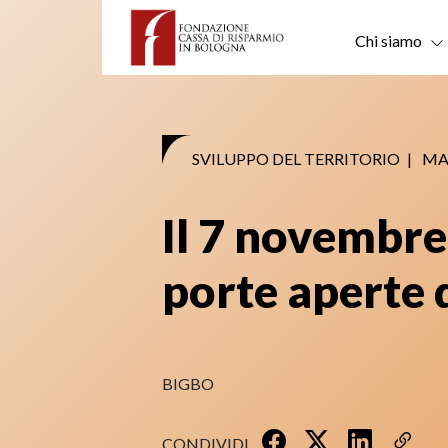
Skip
to
Chi siamo
content
SVILUPPO DEL TERRITORIO
|
MA
Il 7 novembre
porte aperte 
BIGBO
CONDIVIDI