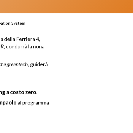
bation System
a della Ferriera 4,
GR
, condurrà la nona
ct e greentech
, guiderà
ng
a costo zero
.
anpaolo
al programma