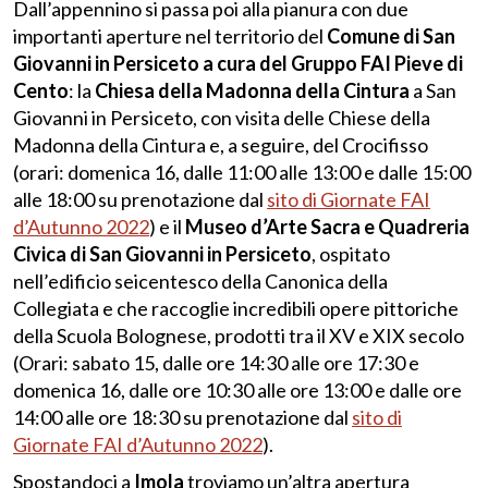
Dall’appennino si passa poi alla pianura con due
importanti aperture nel territorio del
Comune di San
Giovanni in Persiceto a cura del Gruppo FAI Pieve di
Cento
: la
Chiesa della Madonna della Cintura
a San
Giovanni in Persiceto, con visita delle Chiese della
Madonna della Cintura e, a seguire, del Crocifisso
(orari: domenica 16, dalle 11:00 alle 13:00 e dalle 15:00
alle 18:00 su prenotazione dal
sito di Giornate FAI
d’Autunno 2022
) e il
Museo d’Arte Sacra e Quadreria
Civica di San Giovanni in Persiceto
, ospitato
nell’edificio seicentesco della Canonica della
Collegiata e che raccoglie incredibili opere pittoriche
della Scuola Bolognese, prodotti tra il XV e XIX secolo
(Orari: sabato 15, dalle ore 14:30 alle ore 17:30 e
domenica 16, dalle ore 10:30 alle ore 13:00 e dalle ore
14:00 alle ore 18:30 su prenotazione dal
sito di
Giornate FAI d’Autunno 2022
).
Spostandoci a
Imola
troviamo un’altra apertura