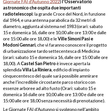
Giornate FAI d’Autunno 2022
)
l’Osservatorio
astronomico che ospita due importanti
radiotelescopi
: la grande Croce del Nord, in funzione
dal 1964, e una antenna parabolica da 32 metri di
diametro, aggiunta al sistema nel 1983 (orari: sabato
15 e domenica 16, dalle ore 10,00 alle ore 13:00 e dalle
ore 15:00 alle ore 18,00) e le
Ville Simoni Pasi e
Modoni Gennari
, che vi faranno conoscere il progetto
di urbanizzazione tardo settecentesca di Medicina
(orari: sabato 15 e domenica 16, dalle ore 15:00 alle ore
18,00). A
Castel San Pietro
è invece aperta la
splendida
Villa La Riniera
, edificio di impianto
cinquecentesco del quale sarà possibile ammirare
anche l’incredibile circostante parco storico con
essenze arboree ad alto fusto (Orari: sabato 15 e
domenica 16 dalle ore 10,00 alle ore 13:00 e dalle ore
15:00 alle ore 18,00 senza necessità di prenotazione).
Le Giornate FAI d’Autunno si svolgono nell’ambito