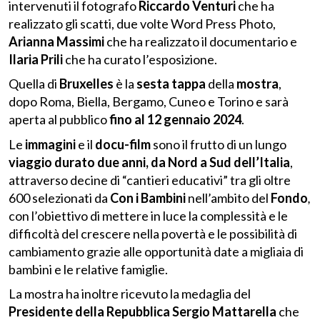
intervenuti il fotografo
Riccardo Venturi
che ha
realizzato gli scatti, due volte Word Press Photo,
Arianna Massimi
che ha realizzato il documentario e
Ilaria Prili
che ha curato l’esposizione.
Quella di
Bruxelles
è la
sesta tappa
della
mostra
,
dopo Roma, Biella, Bergamo, Cuneo e Torino e sarà
aperta al pubblico
fino al 12 gennaio 2024
.
Le
immagini
e il
docu-film
sono il frutto di un lungo
viaggio durato due anni, da Nord a Sud dell’Italia
,
attraverso decine di “cantieri educativi” tra gli oltre
600 selezionati da
Con i Bambini
nell’ambito del
Fondo
,
con l’obiettivo di mettere in luce la complessità e le
difficoltà del crescere nella povertà e le possibilità di
cambiamento grazie alle opportunità date a migliaia di
bambini e le relative famiglie.
La mostra ha inoltre ricevuto la medaglia del
Presidente della Repubblica
Sergio Mattarella
che