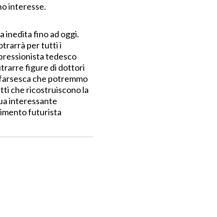
no interesse.
 inedita fino ad oggi.
trarrà per tutti i
pressionista tedesco
 ritrarre figure di dottori
co-farsesca che potremmo
ti che ricostruiscono la
 sua interessante
imento futurista