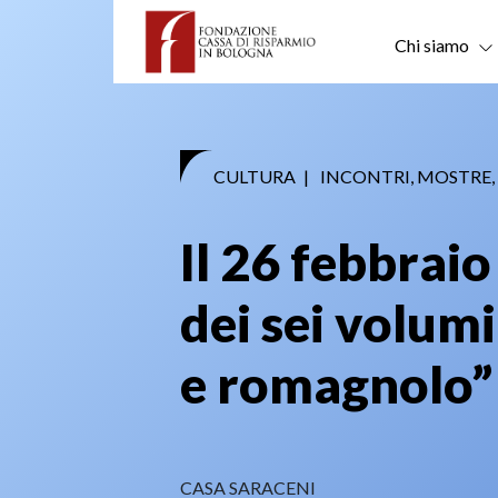
Skip
to
Chi siamo
content
CULTURA
|
INCONTRI, MOSTRE, 
Il 26 febbrai
dei sei volum
e romagnolo”
CASA SARACENI