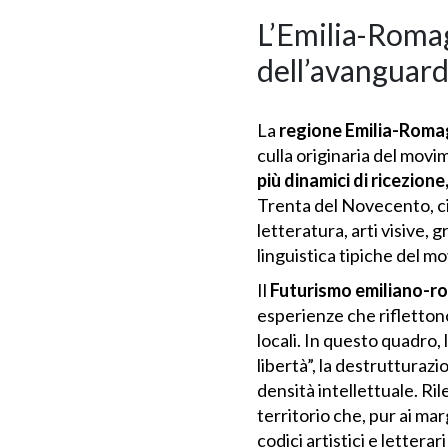
L’Emilia-Romag
dell’avanguar
La
regione Emilia-Rom
culla originaria del mov
più dinamici di ricezion
Trenta del Novecento, cit
letteratura, arti visive,
linguistica tipiche del m
Il
Futurismo emiliano-
esperienze che riflettono
locali. In questo quadro
libertà”, la destrutturazi
densità intellettuale. Ri
territorio che, pur ai ma
codici artistici e lettera