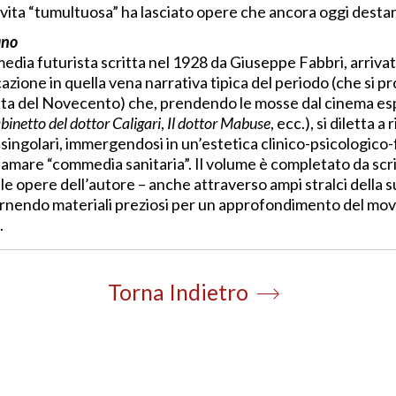
vita “tumultuosa” ha lasciato opere che ancora oggi desta
ano
media futurista scritta nel 1928 da Giuseppe Fabbri, arrivata
zione in quella vena narrativa tipica del periodo (che si pro
nta del Novecento) che, prendendo le mosse dal cinema es
abinetto del dottor Caligari
,
Il dottor Mabuse
, ecc.), si diletta a
 singolari, immergendosi in un’estetica clinico-psicologi
mare “commedia sanitaria”. Il volume è completato da scrit
 e le opere dell’autore – anche attraverso ampi stralci della
rnendo materiali preziosi per un approfondimento del mov
.
Torna Indietro