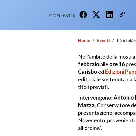
CONDIVIDI
Home
Eventi
Il 26 febb
Nell’ambito della mostra
febbraio
alle
ore 16
press
Carisbo
ed
Edizioni
Pen
editoriale sostenuta dall
titoli previsti.
Intervengono:
Antonio 
Mazza
, Conservatore del
presentazione, accompag
Novecento, provenienti da
all’ordine”.