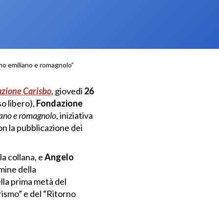
smo emiliano e romagnolo”
dazione Carisbo
, giovedì
26
o libero),
Fondazione
iano e romagnolo
, iniziativa
on la pubblicazione dei
la collana, e
Angelo
mine della
lla prima metà del
rismo” e del “Ritorno