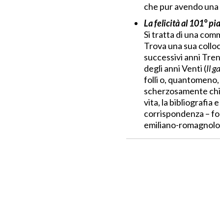
che pur avendo una 
La felicità al 101° pi
Si tratta di una com
Trova una sua colloca
successivi anni Tre
degli anni Venti (
Il g
folli o, quantomeno,
scherzosamente chia
vita, la bibliografia
corrispondenza – fo
emiliano-romagnolo