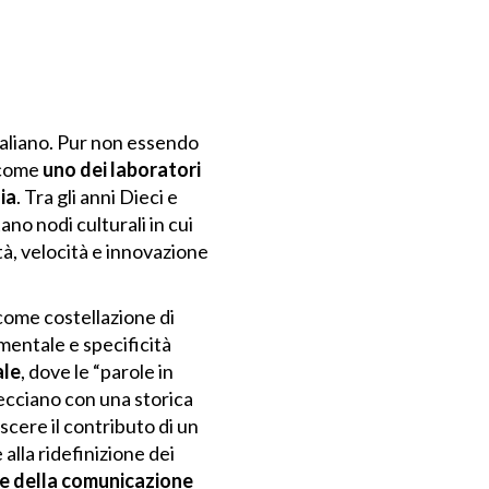
taliano. Pur non essendo
 come
uno dei laboratori
ia
. Tra gli anni Dieci e
no nodi culturali in cui
tà, velocità e innovazione
ome costellazione di
mentale e specificità
ale
, dove le “parole in
trecciano con una storica
scere il contributo di un
alla ridefinizione dei
che della comunicazione