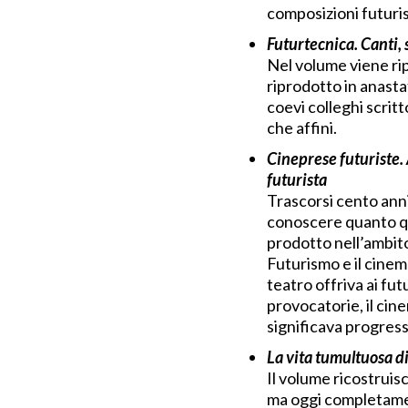
composizioni futuris
Futurtecnica. Canti, 
Nel volume viene ripr
riprodotto in anastat
coevi colleghi scrit
che affini.
Cineprese futuriste.
futurista
Trascorsi cento ann
conoscere quanto q
prodotto nell’ambito d
Futurismo e il cinem
teatro offriva ai fu
provocatorie, il cin
significava progress
La vita tumultuosa d
Il volume ricostruis
ma oggi completamen