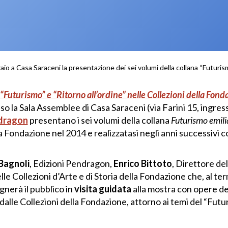
raio a Casa Saraceni la presentazione dei sei volumi della collana “Futuri
“Futurismo” e “Ritorno all’ordine” nelle Collezioni della Fon
o la Sala Assemblee di Casa Saraceni (via Farini 15, ingress
dragon
presentano i sei volumi della collana
Futurismo emil
a Fondazione nel 2014 e realizzatasi negli anni successivi c
Bagnoli
, Edizioni Pendragon,
Enrico Bittoto
, Direttore del
le Collezioni d’Arte e di Storia della Fondazione che, al ter
nerà il pubblico in
visita guidata
alla mostra con opere de
lle Collezioni della Fondazione, attorno ai temi del “Futu