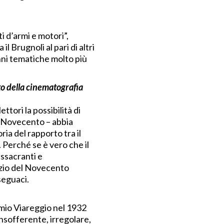
i d’armi e motori”,
 Brugnoli al pari di altri
anni tematiche molto più
to della cinematografia
lettori la possibilità di
 Novecento – abbia
oria del rapporto tra il
 Perché se è vero che il
issacranti e
nizio del Novecento
seguaci.
remio Viareggio nel 1932
nsofferente, irregolare,