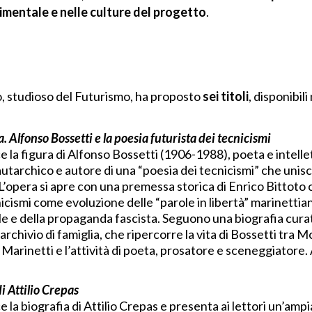
rimentale e nelle culture del progetto
.
o, studioso del Futurismo, ha proposto
sei titoli
, disponibili
. Alfonso Bossetti e la poesia futurista dei tecnicismi
ce la figura di Alfonso Bossetti (1906-1988), poeta e intel
utarchico e autore di una “poesia dei tecnicismi” che unisc
 L’opera si apre con una premessa storica di Enrico Bittoto 
nicismi come evoluzione delle “parole in libertà” marinettia
le e della propaganda fascista. Seguono una biografia cur
archivio di famiglia, che ripercorre la vita di Bossetti tra 
arinetti e l’attività di poeta, prosatore e sceneggiatore. 
di Attilio Crepas
e la biografia di Attilio Crepas e presenta ai lettori un’ampi