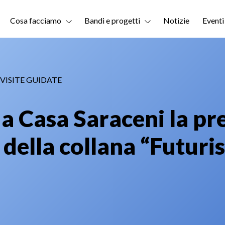
Cosa facciamo
Bandi e progetti
Notizie
Eventi
VISITE GUIDATE
o a Casa Saraceni la p
i della collana “Futur