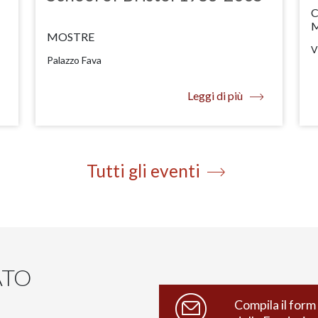
C
MOSTRE
V
Palazzo Fava
Leggi di più
Tutti gli eventi
ATO
Compila il form 