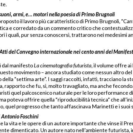
te.
suoni, armi, e… motori nella poesia di Primo Brugnoli
oposto il lavoro più caratteristico di Primo Brugnoli, “Cant
ica e corredato da un commento critico che contestualizza il
tori i quali, pur senza conoscersi, trattarono nei medesimi 
 Atti del Convegno internazionale nei cento anni del Manifes
i dal manifesto
La cinematografia futurista
, il volume offre ai 
uesto movimento – ancora studiato come nessun altro del
ella “settima arte”. I saggi raccolti, infatti, tracciano la st
a, rapporto che fu, sì, molto travagliato, ma anche fecondo.
turisti quel palcoscenico naturale per le loro performance d
ema poteva offrire quella “riproducibilità tecnica” che all’i
o, quel progresso che tanto affascinava Marinetti e i suoi 
i Antonio Foschini
ce la vita e le opere di un autore importante che vinse il P
te dimenticato. Un autore nato nell’ambiente futurista, i