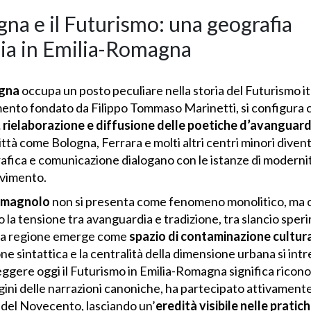
na e il Futurismo: una geografia
dia in Emilia-Romagna
agna
occupa un posto peculiare nella storia del Futurismo i
imento fondato da Filippo Tommaso Marinetti, si configura
e, rielaborazione e diffusione delle poetiche d’avanguard
tà come Bologna, Ferrara e molti altri centri minori diventa
 grafica e comunicazione dialogano con le istanze di moderni
ovimento.
romagnolo
non si presenta come fenomeno monolitico, ma c
 la tensione tra avanguardia e tradizione, tra slancio speri
, la regione emerge come
spazio di contaminazione cultur
one sintattica e la centralità della dimensione urbana si in
leggere oggi il Futurismo in Emilia-Romagna significa ricono
rgini delle narrazioni canoniche, ha partecipato attivamente 
ri del Novecento, lasciando un’
eredità visibile nelle prati