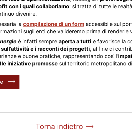
fit
con i quali collaboriamo
: si tratta di tutte le real
ntinuo divenire.
ssaria la
compilazione di un form
accessibile sul port
ormazioni sugli enti che valideremo prima di renderle vis
inergie
è infatti sempre
aperta a tutti
e favorisce la co
 sull’attività e i racconti dei progetti
, al fine di contri
rienze e buone pratiche, rappresentando così l’
impat
lle iniziative promosse
sul territorio metropolitano d
ie
Torna indietro