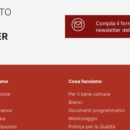
ATO
Compila il form
newsletter de
ER
iamo
Cosa facciamo
zione
Per il bene comune
Bilanci
nance
Documenti programmatici
ura
Monitoraggio
ipazioni
Politica per la Qualità