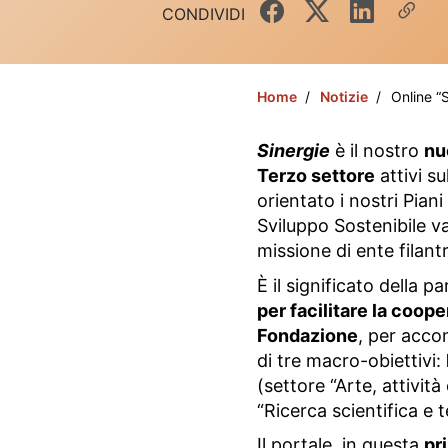
CONDIVIDI
Home
Notizie
Online “
Sinergie
è il nostro
nu
Terzo settore
attivi su
orientato i nostri Pia
Sviluppo Sostenibile v
missione di ente filant
È il significato della 
per facilitare la coope
Fondazione
, per acc
di tre macro-obiettivi:
(settore “Arte, attività
“Ricerca scientifica e 
Il portale, in questa
pr