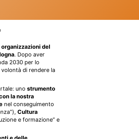
e
e organizzazioni del
ologna
. Dopo aver
enda 2030 per lo
 volontà di rendere la
ortale: uno
strumento
con la nostra
e
nel conseguimento
enza”),
Cultura
ruzione e formazione” e
enti e delle