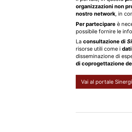
organizzazioni non pro
nostro
network
, in co
Per partecipare
è nece
possibile fornire le inf
La
consultazione di
S
risorse utili come i
dati
disseminazione di espe
di coprogettazione de
Vai al portale Sinerg