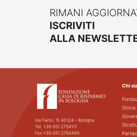
RIMANI AGGIORN
ISCRIVITI
ALLA NEWSLETT
Chi s
Fonda
Storia
Gover
Via Farini, 15 40124 – Bologna
Strutt
Tel. +39 051 2754111
Fax +39 051 2754499
Partec