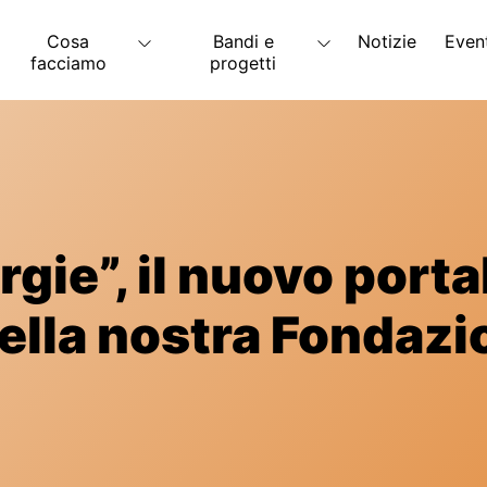
Cosa
Bandi e
Notizie
Even
facciamo
progetti
rgie”, il nuovo port
ella nostra Fondazi