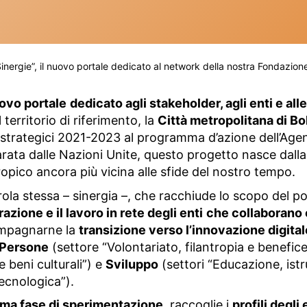
Sinergie”, il nuovo portale dedicato al network della nostra Fondazion
ovo portale
dedicato agli stakeholder, agli enti e all
l territorio di riferimento, la
Città metropolitana di B
ni strategici 2021-2023 al programma d’azione dell’Ag
arata dalle Nazioni Unite, questo progetto nasce dalla
ropico ancora più vicina alle sfide del nostro tempo.
parola stessa – sinergia –, che racchiude lo scopo del p
razione e il lavoro in rete degli enti
che collaborano 
ompagnarne la
transizione verso l’innovazione digital
Persone
(settore “Volontariato, filantropia e benefic
 e beni culturali”) e
Sviluppo
(settori “Educazione, ist
tecnologica”).
ima fase di sperimentazione
, raccoglie i
profili degli 