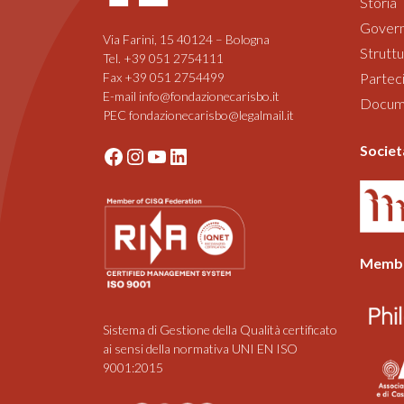
Storia
Gover
Via Farini, 15 40124 – Bologna
Struttu
Tel. +39 051 2754111
Fax +39 051 2754499
Parteci
E-mail info@fondazionecarisbo.it
Documen
PEC fondazionecarisbo@legalmail.it
Societ
Facebook
Instagram
YouTube
LinkedIn
Membe
Sistema di Gestione della Qualità certificato
ai sensi della normativa UNI EN ISO
9001:2015