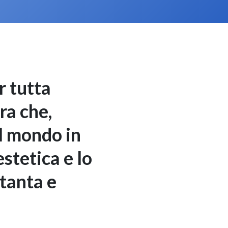
r tutta
ra che,
il mondo in
estetica e lo
ttanta e