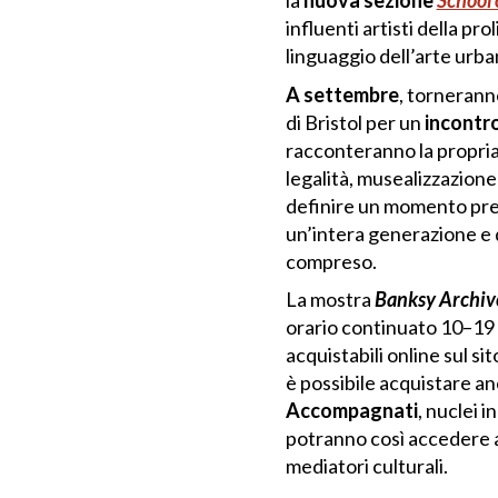
la
nuova sezione
School 
influenti artisti della pro
linguaggio dell’arte urba
A settembre
, torneran
di Bristol per un
incontro
racconteranno la propria 
legalità, musealizzazione
definire un momento precis
un’intera generazione e di
compreso.
La mostra
Banksy Archive
orario continuato 10–19 (
acquistabili online sul si
è possibile acquistare anc
Accompagnati
, nuclei 
potranno così accedere a
mediatori culturali.