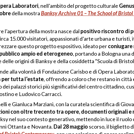
pera Laboratori
, nell’ambito del progetto culturale
Genus
tobre
della mostra
Banksy Archive 01 – The School of Bristo
re l’apertura della mostra nasce dal
positivo riscontro di 
rca 15.000 visitatori, appassionati d’arte urbana e turisti, it
rezzare questo progetto espositivo, ideato per
coniugare r
n pubblico ampio ed eterogeneo
, portando a Bologna una de
lle origini di Banksy e della cosiddetta “Scuola di Bristol
ponde alla volontà di Fondazione Carisbo e di Opera Labora
 per tutta l’estate
, offrendo a coloro che restano in città 
o dei palazzi storici più significativi del centro cittadino, cu
gostino e Ludovico Carracci.
li e Gianluca Marziani, con la curatela scientifica di Giova
oni con oltre trecento tra opere, documenti originali e m
nksy nel suo contesto generativo, mettendo in luce il ruolo
i anni Ottanta e Novanta.
Dal 28 maggio
scorso, il biglietto