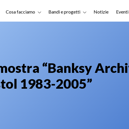
Cosa facciamo
Bandi e progetti
Notizie
Eventi
mostra “Banksy Archi
stol 1983-2005”