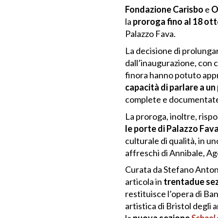
Fondazione Carisbo
e
O
la
proroga fino al 18 ot
Palazzo Fava.
La decisione di prolunga
dall’inaugurazione, con ci
finora hanno potuto app
capacità di parlare a u
complete e documentate de
La proroga, inoltre, ris
le porte di Palazzo Fava
culturale di qualità, in un
affreschi di Annibale, A
Curata da Stefano Antonel
articola in
trentadue sezi
restituisce l’opera di Ba
artistica di Bristol degl