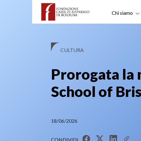
Skip
to
Chi siamo
content
CULTURA
Prorogata la 
School of Bri
18/06/2026
CONDIVIDI