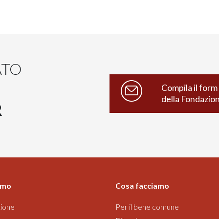
ATO
Compila il form 
della Fondazio
R
amo
Cosa facciamo
ione
Per il bene comune