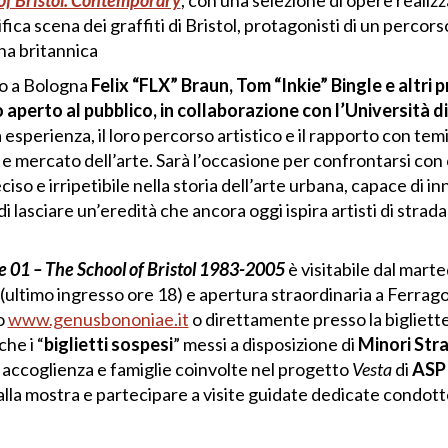
of Bristol: Contemporary
, con una selezione di opere realizza
lifica scena dei graffiti di Bristol, protagonisti di un percors
na britannica
no a Bologna
Felix “FLX” Braun, Tom “Inkie” Bingle e altri 
 aperto al pubblico, in collaborazione con l’Università 
esperienza, il loro percorso artistico e il rapporto con temi
 e mercato dell’arte. Sarà l’occasione per confrontarsi con 
o e irripetibile nella storia dell’arte urbana, capace di in
 lasciare un’eredità che ancora oggi ispira artisti di strad
 01 – The School of Bristol 1983-2005
è visitabile dal mart
ultimo ingresso ore 18) e apertura straordinaria a Ferragos
to
www.genusbononiae.it
o direttamente presso la bigliette
he i “
biglietti sospesi
” messi a disposizione di
Minori Stra
in accoglienza e famiglie coinvolte nel progetto
Vesta
di
ASP 
lla mostra e partecipare a visite guidate dedicate condott