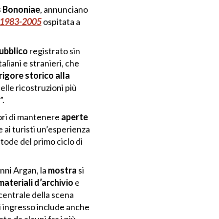
 Bononiae
, annunciano
l 1983-2005
ospitata a
pubblico
registrato sin
aliani e stranieri, che
igore storico alla
lle ricostruzioni più
”.
tori di mantenere
aperte
e ai turisti un’esperienza
stode del primo ciclo di
nni Argan, la
mostra
si
ateriali d’archivio
e
 centrale della scena
 di ingresso include anche