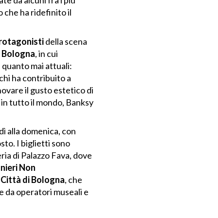
te da alcuni fra i più
o che ha ridefinito il
protagonisti
della scena
di Bologna
, in cui
 quanto mai attuali:
chi ha contribuito a
novare il gusto estetico di
a in tutto il mondo, Banksy
edì alla domenica, con
to. I biglietti sono
ria di Palazzo Fava, dove
nieri Non
Città di Bologna
, che
e da operatori museali e