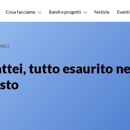
Cosa facciamo
Bandi e progetti
Notizie
Eventi
ORIO
ei, tutto esaurito nei
osto