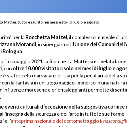
 Mattei, tutto esaurito nei mesi estivi di luglio e agosto
rito” per la
Rocchetta Mattei
, il complesso museale di p
rizzana Morandi
, in sinergia con l’
Unione dei Comuni dell
di Bologna
.
 il primo maggio 2021, la Rocchetta Mattei si è rivelata la m
i
, con
oltre 10.000 visitatori solo nei mesi di luglio e ago
e è stato scelto dai vacanzieri sia per la peculiarità della st
e con la fantasia in un luogo magico, immerso in una natura
on influenze moresche e orientaleggianti permette di sentir
.
e eventi culturali d’eccezione nella suggestiva cornice 
all’insegna della sicurezza e dell’arte in tutte le sue forme
ra!
e l’
anteprima nazionale del cortometraggio
Il nascondigl