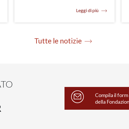
Leggi di più
Tutte le notizie
ATO
Compila il form 
della Fondazio
R