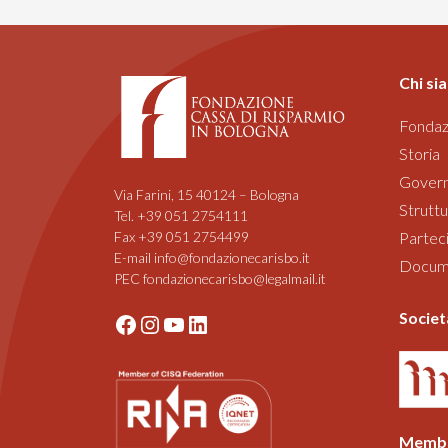
Chi si
Fondaz
Storia
Gover
Via Farini, 15 40124 – Bologna
Struttu
Tel. +39 051 2754111
Fax +39 051 2754499
Parteci
E-mail info@fondazionecarisbo.it
Documen
PEC fondazionecarisbo@legalmail.it
Societ
Facebook
Instagram
YouTube
LinkedIn
Membe