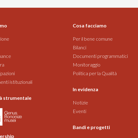
amo
Cosa facciamo
ione
Per il bene comune
Bilanci
nance
Documenti programmatici
ra
Monitoraggio
pazioni
Politica per la Qualità
ti istituzionali
In evidenza
à strumentale
Notizie
Eventi
Bandi
e progetti
rship