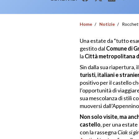
Home
Notizie
Rocchetta
Una estate da “tutto esau
gestito dal
Comune di G
la
Città metropolitana 
Sin dalla sua riapertura,
turisti, italiani e stranier
positivo per il castello ch
l’opportunità di viaggiar
sua mescolanza di stili c
muoversi dall’Appennino
Non solo visite, ma anch
castello
, per una estate 
con la rassegna
Ciak si gi