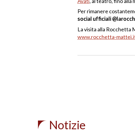
Avati
, al teatro, fino all
Per rimanere costantemen
social
ufficiali @larocc
La visita alla Rocchetta 
www.rocchetta-mattei.i
Notizie