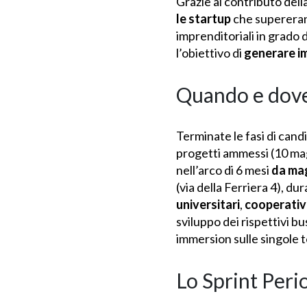
Grazie al contributo dell
le startup
che supereran
imprenditoriali in grado 
l’obiettivo di
generare i
Quando e dov
Terminate le fasi di cand
progetti ammessi (10 ma
nell’arco di 6 mesi
da ma
(via della Ferriera 4), dura
universitari
,
cooperativ
sviluppo dei rispettivi bu
immersion sulle singole 
Lo Sprint Peri