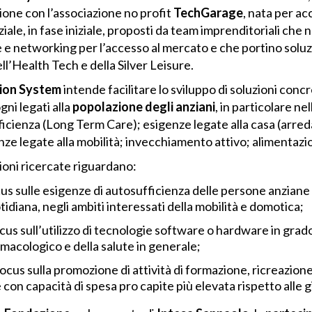
ione con l’associazione no profit
TechGarage
, nata per a
iale, in fase iniziale, proposti da team imprenditoriali che 
 networking per l’accesso al mercato e che portino soluz
ll’Health Tech e della Silver Leisure.
tion System
intende facilitare lo sviluppo di soluzioni concr
ni legati alla
popolazione degli anziani
, in particolare ne
fficienza (Long Term Care); esigenze legate alla casa (arr
nze legate alla mobilità; invecchiamento attivo; alimentazion
zioni ricercate riguardano:
cus sulle esigenze di autosufficienza delle persone anziane 
otidiana, negli ambiti interessati della mobilità e domotica;
ocus sull’utilizzo di tecnologie software o hardware in grado
rmacologico e della salute in generale;
focus sulla promozione di attività di formazione, ricreazion
con capacità di spesa pro capite più elevata rispetto alle 