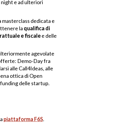
ight e ad ulteriori
na masterclass dedicata e
ottenere la
qualifica di
rattuale e fiscale
e delle
 ulteriormente agevolate
fferte: Demo-Day fra
rsi alle Call4Ideas, alle
iena ottica di Open
funding delle startup.
la
piattaforma F6S
.