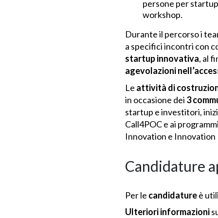
persone per startup
workshop.
Durante il percorso i tea
a specifici incontri con 
startup innovativa
, al 
agevolazioni nell’acces
Le
attività di costruzio
in occasione dei
3
commu
startup e investitori, ini
Call4POC e ai programmi 
Innovation e Innovation F
Candidature ap
Per le
candidature
è uti
Ulteriori informazioni
su