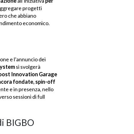
pazione
all’iniziativa
per
 aggregare progetti
vero che abbiano
rendimento economico.
ione e l’annuncio dei
System
si svolgerà
oost Innovation Garage
cora fondate, spin-off
te e in presenza, nello
erso sessioni di full
 di BIGBO