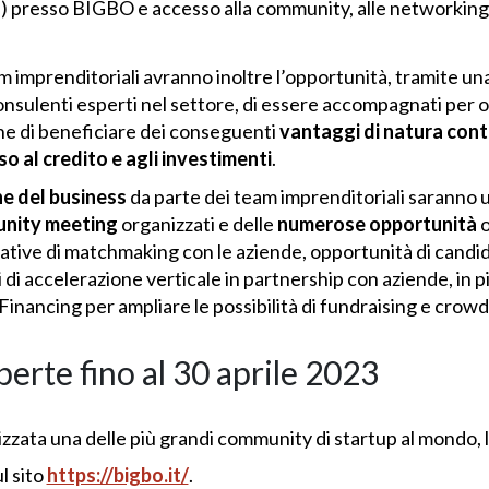
) presso BIGBO e accesso alla community, alle networking n
m imprenditoriali avranno inoltre l’opportunità, tramite u
consulenti esperti nel settore, di essere accompagnati per 
fine di beneficiare dei conseguenti
vantaggi di natura cont
so al credito
e agli investimenti
.
ne del business
da parte dei team imprenditoriali saranno
nity meeting
organizzati e delle
numerose
opportunità
o
ziative di matchmaking con le aziende, opportunità di candida
di accelerazione verticale in partnership con aziende, in p
inancing per ampliare le possibilità di fundraising e crowd
erte fino al 30 aprile 2023
lizzata una delle più grandi community di startup al mondo, 
l sito
https://bigbo.it/
.