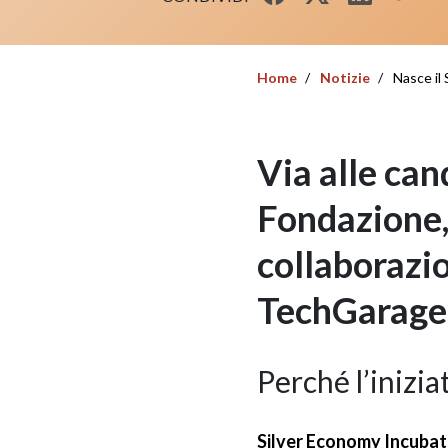
Home
Notizie
Nasce il 
Via alle can
Fondazione, 
collaborazio
TechGarage
Perché l’inizia
Silver Economy Incuba