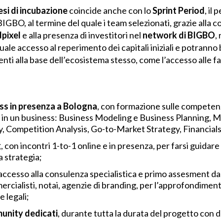
esi di incubazione
coincide anche con lo
Sprint Period
, il
IGBO, al termine del quale i team selezionati, grazie alla 
dpixel
e alla presenza di investitori nel
network di BIGBO
,
ale accesso al reperimento dei capitali iniziali e potranno 
ti alla base dell’ecosistema stesso, come l’accesso alle facil
ass in presenza a Bologna
, con formazione sulle competen
 in un business: Business Modeling e Business Planning, M
 Competition Analysis, Go-to-Market Strategy, Financials
g
, con incontri 1-to-1 online e in presenza, per farsi guidar
a strategia;
 accesso alla consulenza specialistica e primo assesment da 
ercialisti, notai, agenzie di branding, per l’approfondiment
 legali;
nity dedicati
, durante tutta la durata del progetto con 