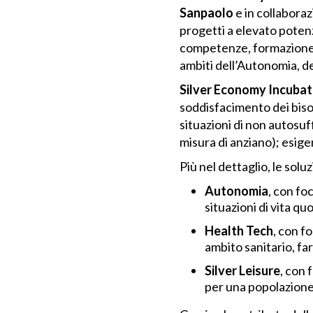
Sanpaolo
e in collaboraz
progetti a elevato potenz
competenze, formazione e
ambiti dell’Autonomia, de
Silver Economy Incuba
soddisfacimento dei bisog
situazioni di non autosu
misura di anziano); esige
Più nel dettaglio, le solu
Autonomia
, con fo
situazioni di vita qu
Health Tech
, con f
ambito sanitario, fa
Silver Leisure
, con 
per una popolazione 