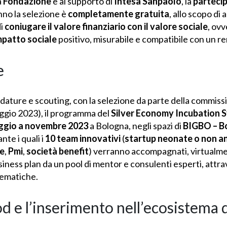
a
Fondazione
e al supporto di
Intesa Sanpaolo
, la
parteci
no la selezione è
completamente gratuita
, allo scopo di
di
coniugare il valore finanziario con il valore sociale
, ov
mpatto sociale
positivo, misurabile e compatibile con un 
e
idature e scouting, con la selezione da parte della commiss
ggio 2023), il programma del
Silver Economy Incubation 
ggio a novembre 2023
a Bologna, negli spazi di
BIGBO – B
nte i quali i
10 team innovativi
(
startup neonate o non an
e
,
Pmi
,
società benefit
) verranno accompagnati, virtualmen
siness plan da un pool di mentor e consulenti esperti, attrav
tematiche.
od e l’inserimento nell’ecosistema