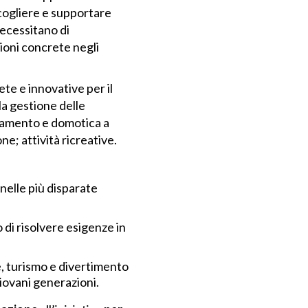
ccogliere e supportare
necessitano di
ioni concrete negli
ete e innovative per il
lla gestione delle
edamento e domotica a
e; attività ricreative.
nelle più disparate
 di risolvere esigenze in
e, turismo e divertimento
giovani generazioni.