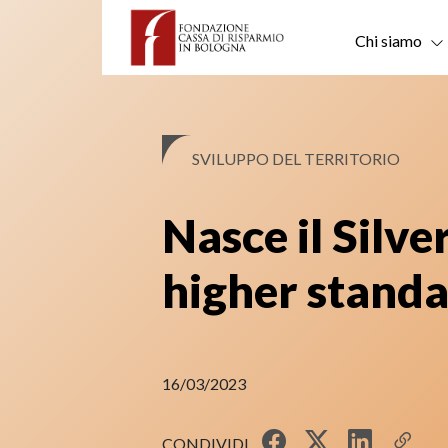
Skip
to
Chi siamo
content
SVILUPPO DEL TERRITORIO
Nasce il Silv
higher standar
16/03/2023
CONDIVIDI