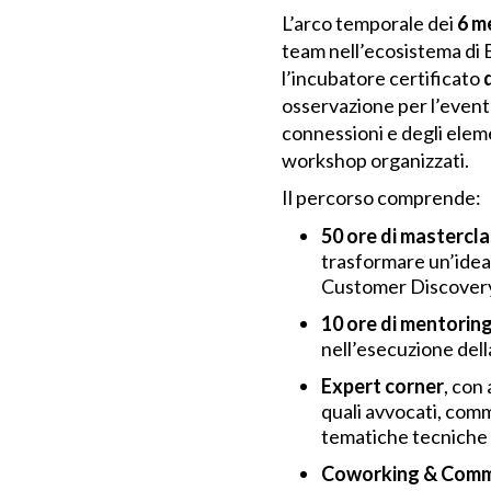
L’arco temporale dei
6 m
team nell’ecosistema di B
l’incubatore certificato
osservazione per l’eventu
connessioni e degli elemen
workshop organizzati.
Il percorso comprende:
50 ore di mastercl
trasformare un’idea
Customer Discovery,
10 ore di mentorin
nell’esecuzione dell
Expert corner
, con
quali avvocati, comm
tematiche tecniche e
Coworking & Commu