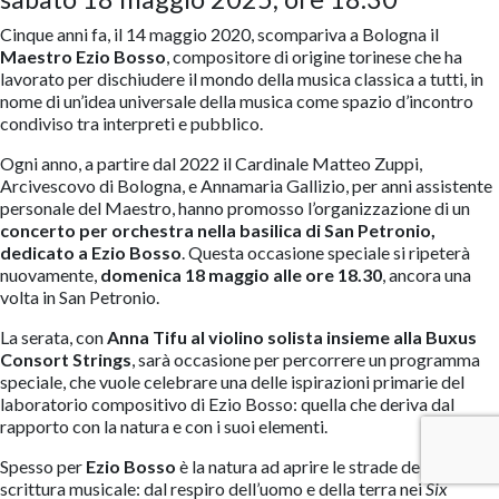
Cinque anni fa, il 14 maggio 2020, scompariva a Bologna il
Maestro Ezio Bosso
, compositore di origine torinese che ha
lavorato per dischiudere il mondo della musica classica a tutti, in
nome di un’idea universale della musica come spazio d’incontro
condiviso tra interpreti e pubblico.
Ogni anno, a partire dal 2022 il Cardinale Matteo Zuppi,
Arcivescovo di Bologna, e Annamaria Gallizio, per anni assistente
personale del Maestro, hanno promosso l’organizzazione di un
concerto per orchestra nella basilica di San Petronio,
dedicato a Ezio Bosso
. Questa occasione speciale si ripeterà
nuovamente,
domenica 18 maggio alle ore 18.30
, ancora una
volta in San Petronio.
La serata, con
Anna Tifu al violino solista insieme alla Buxus
Consort Strings
, sarà occasione per percorrere un programma
speciale, che vuole celebrare una delle ispirazioni primarie del
laboratorio compositivo di Ezio Bosso: quella che deriva dal
rapporto con la natura e con i suoi elementi.
Spesso per
Ezio Bosso
è la natura ad aprire le strade della
scrittura musicale: dal respiro dell’uomo e della terra nei
Six