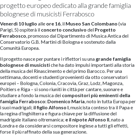
progetto europeo dedicato alla grande famiglia
bolognese di musicisti Ferrabosco
Venerdì 10 luglio
alle
ore 16
, il
Museo San Colombano
(via
Parigi, 5) ospiterà il
concerto
conclusivo
del
Progetto
Ferrabosco
, promosso dal Dipartimento di Musica Antica del
Conservatorio G.B. Martini di Bologna e sostenuto dalla
Comunità Europea.
Il progetto nasce per puntare i riflettori su una
grande famiglia
bolognese di musicisti
che ha dato impulsi importanti alla storia
della musica del Rinascimento e del primo Barocco. Per una
settimana, docenti e studenti provenienti da otto conservatori
europei – Bologna, Colonia, Cracovia, Graz, Lodz, Magonza,
Poitiers e Riga – si sono riuniti in città per cantare, suonare e
studiare a fondo la musica dei
compositori più eminenti della
famiglia Ferrabosco: Domenico Maria
, noto in tutta Europa per
i suoi madrigali;
il figlio Alfonso I
, musicista conteso tra il Papa e
la regina d’Inghilterra e figura chiave per la diffusione del
madrigale italiano oltremanica;
e il nipote Alfonso II
, nato a
Londra e da considerarsi compositore inglese a tutti gli effetti,
forse il più raffinato della sua generazione.