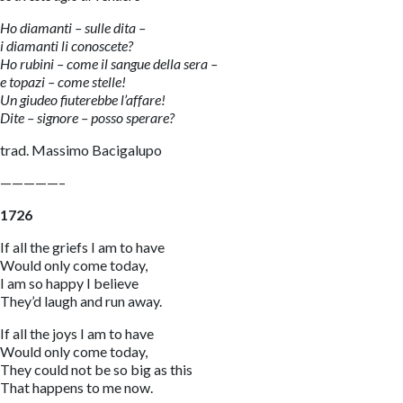
Ho diamanti – sulle dita –
i diamanti li conoscete?
Ho rubini – come il sangue della sera –
e topazi – come stelle!
Un giudeo fiuterebbe l’affare!
Dite – signore – posso sperare?
trad. Massimo Bacigalupo
—————–
1726
If all the griefs I am to have
Would only come today,
I am so happy I believe
They’d laugh and run away.
If all the joys I am to have
Would only come today,
They could not be so big as this
That happens to me now.