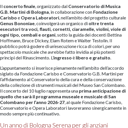
Il
concerto finale
, organizzato dal
Conservatorio di Musica
G.B. Martini di Bologna
, in collaborazione con
Fondazione
Carisbo
e
Opera Laboratori
, nell’ambito del progetto culturale
Genus Bononiae
, coinvolgerà un organico di
oltre trenta
esecutori
tra voci, flauti, cornetti, ciaramelle, violini, viole di
ogni tipo, cembali e organi
, sotto la guida dei docenti Bettina
Hoffmann, Bruce Dickey, Elam Rotem e Walter Testolin. Il
pubblico potrà godere di un’esecuzione ricca di colori, per uno
spettacolo musicale che avrebbe fatto invidia ai più potenti
prìncipi del Rinascimento. L’
ingresso
è
libero e gratuito
.
L’appuntamento si inserisce pienamente nell’ambito dell’accordo
siglato da Fondazione Carisbo e Conservatorio G.B. Martini per
l’affidamento al Conservatorio della cura e della conservazione
della collezione di strumenti musicali del Museo San Colombano.
Il concerto del 10 luglio rappresenta una
prima anticipazione di
quello che sarà il programma museale e musicale di San
Colombano per l’anno 2026-27
, al quale Fondazione Carisbo,
Conservatorio e Opera Laboratori lavoreranno sinergicamente in
modo sempre più continuativo.
Un anno di Bologna Serena per gli anziani