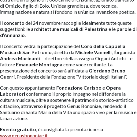
di Ornizio, figlio di Eolo. Un’idea grandiosa, dove tecnica,
immaginazione e natura si fondono in un’unica invenzione poetica.
Il
concerto
del 24 novembre raccoglie idealmente tutte queste
suggestioni: le
architetture musicali di Palestrina
e le
parole di
d’Annunzio
.
Il concerto vedrà la partecipazione del
Coro della Cappella
Musica di San Petronio
, diretto da
Michele Vannelli
, l’organista
Andrea Macinanti
– direttore della rassegna Organi Antichi – e
l’attore
Emanuele Montagna
come voce recitante. La
presentazione del concerto sarà affidata a
Giordano Bruno
Guerri
, Presidente della Fondazione “Vittoriale degli Italiani”.
Con questo appuntamento
Fondazione Carisbo
e
Opera
Laboratori
confermano il proprio impegno nel diffondere la
cultura musicale, oltre a sostenere il patrimonio storico-artistico
cittadino, attraverso il progetto Genus Bononiae, rendendo il
Santuario di Santa Maria della Vita uno spazio vivo per la musica e
la narrazione.
Evento gratuito
, è consigliata la prenotazione su
www.genusbononiae.it