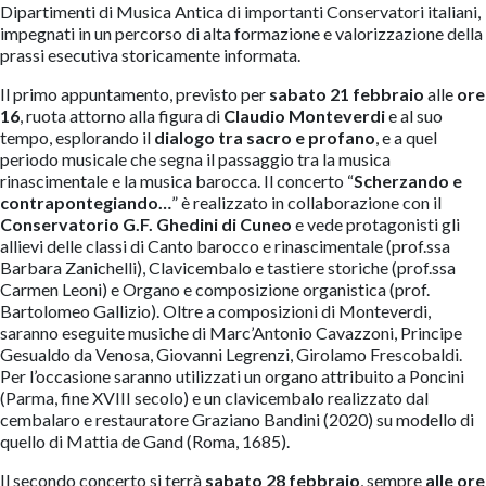
Dipartimenti di Musica Antica di importanti Conservatori italiani,
impegnati in un percorso di alta formazione e valorizzazione della
prassi esecutiva storicamente informata.
Il primo appuntamento, previsto per
sabato 21 febbraio
alle
ore
16
, ruota attorno alla figura di
Claudio Monteverdi
e al suo
tempo, esplorando il
dialogo tra sacro e profano
, e a quel
periodo musicale che segna il passaggio tra la musica
rinascimentale e la musica barocca. Il concerto “
Scherzando e
contrapontegiando…
” è realizzato in collaborazione con il
Conservatorio G.F. Ghedini di Cuneo
e vede protagonisti gli
allievi delle classi di Canto barocco e rinascimentale (prof.ssa
Barbara Zanichelli), Clavicembalo e tastiere storiche (prof.ssa
Carmen Leoni) e Organo e composizione organistica (prof.
Bartolomeo Gallizio). Oltre a composizioni di Monteverdi,
saranno eseguite musiche di Marc’Antonio Cavazzoni, Principe
Gesualdo da Venosa, Giovanni Legrenzi, Girolamo Frescobaldi.
Per l’occasione saranno utilizzati un organo attribuito a Poncini
(Parma, fine XVIII secolo) e un clavicembalo realizzato dal
cembalaro e restauratore Graziano Bandini (2020) su modello di
quello di Mattia de Gand (Roma, 1685).
Il secondo concerto si terrà
sabato 28 febbraio
, sempre
alle ore