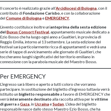
Il concerto è realizzato grazie all’
Arcidiocesi di Bologna
, con il
contributo di
Fondazione Carisbo
, e con la collaborazione
del
Comune di Bologna
e
EMERGENCY
.
L’evento costituisce inoltre un’
anteprima della sesta edizione
del
Buxus Consort Festival
, appuntamento musicale dedicato a
Ezio Bosso che ha luogo ogni anno a Gualtieri, in provincia di
Reggio Emilia, intorno al 13 settembre. La sesta edizione del
festival sarà particolarmente ricca di appuntamenti e vedrà una
serie di tappe di avvicinamento alle giornate di Gualtieri, che
toccheranno luoghi significativi del territorio emiliano in
connessione con la parabola musicale del Maestro Bosso.
Per EMERGENCY
L’ingresso sarà libero e aperto a tutti coloro che vorranno
partecipare. In sostituzione del biglietto d’ingresso tuttavia verrà
istituito un
biglietto responsabile
a favore di EMERGENCY che
verrà
interamente destinato
alla raccolta attiva per le
vittime
di guerra
a
Gaza
, in
Ucraina
e
Sudan
. L’idea del biglietto
responsabile nasce dallo stesso Maestro Ezio Bosso, che ha