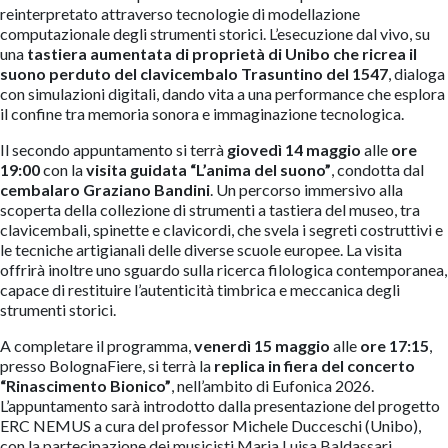
reinterpretato attraverso tecnologie di modellazione
computazionale degli strumenti storici. L’esecuzione dal vivo, su
una
tastiera aumentata di proprietà di Unibo che ricrea il
suono perduto del clavicembalo Trasuntino del 1547
, dialoga
con simulazioni digitali, dando vita a una performance che esplora
il confine tra memoria sonora e immaginazione tecnologica.
Il secondo appuntamento si terrà
giovedì 14 maggio
alle
ore
19:00
con la
visita guidata “L’anima del suono”
, condotta dal
cembalaro Graziano Bandini
. Un percorso immersivo alla
scoperta della collezione di strumenti a tastiera del museo, tra
clavicembali, spinette e clavicordi, che svela i segreti costruttivi e
le tecniche artigianali delle diverse scuole europee. La visita
offrirà inoltre uno sguardo sulla ricerca filologica contemporanea,
capace di restituire l’autenticità timbrica e meccanica degli
strumenti storici.
A completare il programma,
venerdì 15 maggio
alle
ore 17:15
,
presso BolognaFiere, si terrà la
replica in fiera del concerto
“Rinascimento Bionico”
, nell’ambito di Eufonica 2026.
L’appuntamento sarà introdotto dalla presentazione del progetto
ERC NEMUS a cura del professor Michele Ducceschi (Unibo),
con la partecipazione dei musicisti Maria Luisa Baldassari