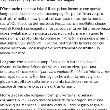
D’Annunzio
racconta infatti il suo primo incontro con questo
luogo quando, quindicenne, accompagnò il padre “in un vespro
d’ottobre” nella chiesa “parata di damasco rosso, per la musica
sacra”. Qui l’ascolto del mottetto
Peccantem me quotidie
a cinque
voci di Palestrina, eseguito all’organo, diventa per lui un’esperienza
quasi rivelatrice: una musica capace di trasformare in suono le
emozioni più profonde. «
Ero come se il Palestrina prendesse in me la
mia angoscia più profonda
…» scrive, restituendo la forza con cui
quella polifonia – così limpida e perfettamente costruita – lo
aveva investito.
L’
organo
, che sostiene e amplifica questo intreccio di voci,
diventa nella descrizione del Vate un corpo vivo, quasi una
creatura: «
Le mie ossa mi parevano vuotate di midolla e fatte cave per
essere più sonore…
». È un’immagine che unisce la meraviglia del
giovane ascoltatore alla potenza timbrica dello strumento,
capace di riempire lo spazio e di trasformarlo.
Non è un caso che l’organo ritorni più volte nell’
opera di
d’Annunzio
. In
Il Fuoco
diventa addirittura protagonista di una
visione quasi fiabesca: il mastro vetraio Dardi Seguso sogna di
costruire un organo di 7000 canne di cristallo, azionato dal vento