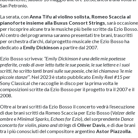
San Petronio.
La serata, con
Anna Tifu al violino solista, Romeo Scaccia al
pianoforte insieme alla Buxus Consort Strings
, sarà occasione
per riscoprire alcune tra le musiche più belle scritte da Ezio Bosso.
Al centro del programma saranno presentati tre brani, trascritti
per orchestra d’archi, dal progetto musicale che Ezio Bosso ha
dedicato a
Emily Dickinson
a partire dal 2007.
Ezio Bosso scriveva:
“Emily Dickinson è una delle mie poetesse
preferite, credo di aver letto tutte le sue poesie, le sue lettere e i suoi
scritti, ho scritto tanti brani sulle sue poesie, che lei chiamava ‘le mie
piccole stanze’”
. Nel 2023 è stato pubblicato
Emily Reel #15
per
Sony Classical che raccoglie in disco per la prima volta le
composizioni scritte da Ezio Bosso per il progetto tra il 2007 e il
2008.
Oltre ai brani scritti da Ezio Bosso il concerto vedrà l’esecuzione
di due brani scritti da Romeo Scaccia per Ezio Bosso (
Valzer delle
ombre
e
Minimal Sparks, Echoes for Ezio
), del sorprendente
Dance
concerto for violin, piano and strings
di
Oliver Davis
, e di due brani
tra i più conosciuti del compositore argentino
Astor Piazzolla
.