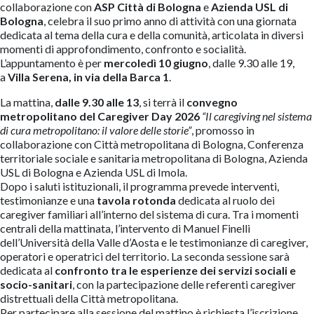
collaborazione con
ASP Città di Bologna
e
Azienda USL di
Bologna
, celebra il suo primo anno di attività con una giornata
dedicata al tema della cura e della comunità, articolata in diversi
momenti di approfondimento, confronto e socialità.
L’appuntamento è per
mercoledì 10 giugno
, dalle 9.30 alle 19,
a
Villa Serena, in via della Barca 1
.
La mattina,
dalle 9.30 alle 13
, si terrà il
convegno
metropolitano del Caregiver Day 2026
“Il caregiving nel sistema
di cura metropolitano: il valore delle storie”
, promosso in
collaborazione con Città metropolitana di Bologna, Conferenza
territoriale sociale e sanitaria metropolitana di Bologna, Azienda
USL di Bologna e Azienda USL di Imola.
Dopo i saluti istituzionali, il programma prevede interventi,
testimonianze e una
tavola rotonda
dedicata al ruolo dei
caregiver familiari all’interno del sistema di cura. Tra i momenti
centrali della mattinata, l’intervento di Manuel Finelli
dell’Università della Valle d’Aosta e le testimonianze di caregiver,
operatori e operatrici del territorio. La seconda sessione sarà
dedicata al
confronto tra le esperienze dei servizi sociali e
socio-sanitari
, con la partecipazione delle referenti caregiver
distrettuali della Città metropolitana.
Per partecipare alla sessione del mattino è richiesta l’iscrizione