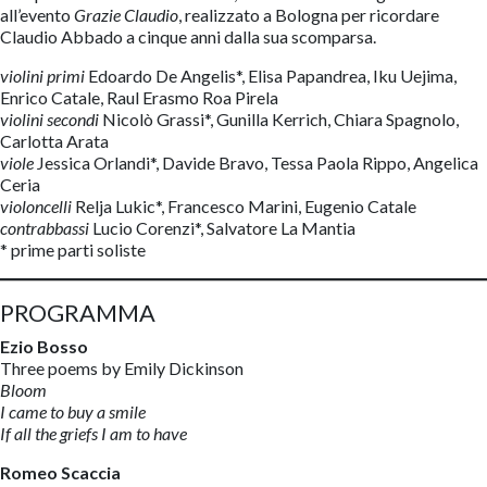
all’evento
Grazie Claudio
, realizzato a Bologna per ricordare
Claudio Abbado a cinque anni dalla sua scomparsa.
violini primi
Edoardo De Angelis*, Elisa Papandrea, Iku Uejima,
Enrico Catale, Raul Erasmo Roa Pirela
violini secondi
Nicolò Grassi*, Gunilla Kerrich, Chiara Spagnolo,
Carlotta Arata
viole
Jessica Orlandi*, Davide Bravo, Tessa Paola Rippo, Angelica
Ceria
violoncelli
Relja Lukic*, Francesco Marini, Eugenio Catale
contrabbassi
Lucio Corenzi*, Salvatore La Mantia
* prime parti soliste
PROGRAMMA
Ezio Bosso
Three poems by Emily Dickinson
Bloom
I came to buy a smile
If all the griefs I am to have
Romeo Scaccia