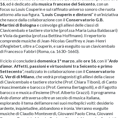
16
, ed è dedicato alla
musica francese del Seicento
, con un
focus su Louis Couperin e sul raffinato universo sonoro che ruota
attorno alla sua figura. “
Louis Couperin e dintorni
” è un’iniziativa
che nasce dalla collaborazione con il
Conservatorio G.B.
Martini di Bologna
e coinvolge gli allievi delle classi di
Clavicembalo e tastiere storiche (prof.ssa Maria Luisa Baldassari)
e Viola da gamba (prof.ssa Bettina Hoffmann). Il repertorio
comprende musiche di Jean-Nicolas Geoffrey e Jean-Henri
d’Anglebert, oltre a Couperin, e sarà eseguito su un clavicembalo
di Francesco Fabbri (Roma, ca. 1630–1660).
Il ciclo si concluderà
domenica 1° marzo
, alle
ore 16
, con il “
Ardo
d’amor
. Affetti, passioni e virtuosismi tra Seicento e primo
Settecento
”, realizzato in collaborazione con il
Conservatorio
G. Verdi di Milano
, che vedrà protagonisti gli allievi della classe
di Clavicembalo e tastiere storiche (Prof. Chiara Tiboni), di Canto
rinascimentale e barocco (Prof. Gemma Bertagnolli), e di Fagotto
barocco e musica d’insieme (Prof. Alberto Grazzi). Il programma
Ardo d’amor
attraversa oltre un secolo di musica italiana,
esplorando il tema dell’amore nei suoi molteplici volti: desiderio
ardente, inquietudine, abbandono e ironia. Verranno eseguite
musiche di Claudio Monteverdi, Giovanni Paolo Cima, Giovanni