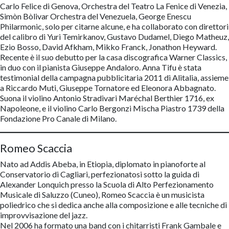
Carlo Felice di Genova, Orchestra del Teatro La Fenice di Venezia,
Simòn Bòlivar Orchestra del Venezuela, George Enescu
Philarmonic, solo per citarne alcune, e ha collaborato con direttori
del calibro di Yuri Temirkanov, Gustavo Dudamel, Diego Matheuz,
Ezio Bosso, David Afkham, Mikko Franck, Jonathon Heyward.
Recente è il suo debutto per la casa discografica Warner Classics,
in duo con il pianista Giuseppe Andaloro. Anna Tifu è stata
testimonial della campagna pubblicitaria 2011 di Alitalia, assieme
a Riccardo Muti, Giuseppe Tornatore ed Eleonora Abbagnato.
Suona il violino Antonio Stradivari Maréchal Berthier 1716, ex
Napoleone, e il violino Carlo Bergonzi Mischa Piastro 1739 della
Fondazione Pro Canale di Milano.
Romeo Scaccia
Nato ad Addis Abeba, in Etiopia, diplomato in pianoforte al
Conservatorio di Cagliari, perfezionatosi sotto la guida di
Alexander Lonquich presso la Scuola di Alto Perfezionamento
Musicale di Saluzzo (Cuneo), Romeo Scaccia è un musicista
poliedrico che si dedica anche alla composizione e alle tecniche di
improvvisazione del jazz.
Nel 2006 ha formato una band con i chitarristi Frank Gambale e