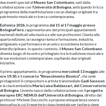
due eventi speciali al
Museo San Colombano
, nati dalla
collaborazione con l’
Università di Bologna
, anticipando il ricco
programma della manifestazione con un dialogo originale tra
patrimonio musicale e ricerca contemporanea.
Eufonica 2026
, in programma
dal 15 al 17 maggio presso
BolognaFiere
, rappresenta uno dei principali appuntamenti
nazionali dedicati alla musica e alle sue professioni. Giunta alla
quarta edizione, la rassegna riunisce formazione, industria,
artigianato e performance in un unico ecosistema inclusivo e
interdisciplinare. In questo contesto, il
Museo San Colombano
diventa luogo di incontro privilegiato tra la tradizione musicale e
le sue evoluzioni contemporanee, ospitando due originali
iniziative.
Il primo appuntamento, in programma
mercoledì 13 maggio
alle
ore 19:30
, è il
concerto “Rinascimento Bionico”
, che vede
protagonisti il compositore e artista transmediale
Gadi Sassoon
e la clavicembalista
Maria Luisa Baldassari, del Conservatorio
di Bologna
. L’evento nasce dalla collaborazione con il
progetto
europeo ERC NEMUS dell’Università di Bologna
, diretto dal
professor Michele Ducceschi, e propone un’esperienza sonora
innovativa in cui il repertorio rinascimentale per tastiera viene