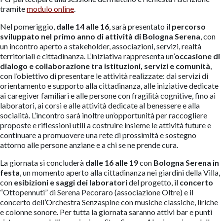
tramite
modulo online
.
Nel pomeriggio,
dalle 14 alle 16
, sarà presentato il
percorso
sviluppato nel primo anno
di attività di Bologna Serena
, con
un incontro aperto a stakeholder, associazioni, servizi, realtà
territoriali e cittadinanza. L’iniziativa rappresenta un’
occasione di
dialogo e collaborazione tra istituzioni, servizi e comunità
,
con l’obiettivo di presentare le attività realizzate: dai servizi di
orientamento e supporto alla cittadinanza, alle iniziative dedicate
ai caregiver familiari e alle persone con fragilità cognitive, fino ai
laboratori, ai corsi e alle attività dedicate al benessere e alla
socialità. L’incontro sarà inoltre un’opportunità per raccogliere
proposte e riflessioni utili a costruire insieme le attività future e
continuare a promuovere una rete di prossimità e sostegno
attorno alle persone anziane e a chi se ne prende cura.
La giornata si concluderà
dalle 16 alle 19
con
Bologna Serena in
festa
, un momento aperto alla cittadinanza nei giardini della Villa,
con
esibizioni e saggi dei laboratori
del progetto, il
concerto
“Ottopennuti” di Serena Pecoraro (associazione Oltre) e il
concerto dell’Orchestra Senzaspine con musiche classiche, liriche
e colonne sonore. Per tutta la giornata saranno attivi bar e punti