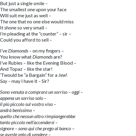
But just a single smile
–
The smallest one upon your face
Will suit me just as well
–
The one that no one else would miss
It shone so very small
–
I’m pleading at the “counter”
–
sir
–
Could you afford to sell
–
I’ve
Diamonds
–
on my fingers
–
You know what
Diamonds
are?
I’ve Rubies
–
like the Evening Blood
–
And Topaz
–
like the star!
’Twould be “a Bargain” for a
Jew
!
Say
–
may I have it
–
Sir?
Sono venuta a comprare un sorriso – oggi –
appena un sorriso solo –
il più piccolo sul vostro viso –
andrà benissimo –
quello che nessun altro rimpiangerebbe
tanto piccolo nell’accendersi –
signore – sono qui che prego al banco –
se aveste agio di vendere –