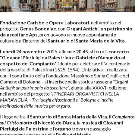
Fondazione Carisbo
e
Opera Laboratori
, nell’ambito del
progetto
Genus Bononiae
, con
Organi Antichi, un patrimonio
da ascoltare Aps
, promuovono un nuovo appuntamento
culturale all’interno del
Santuario di Santa Maria della Vita
.
Lunedì 24 novembre
2025, alle
ore 20:45
, si terrà il
concerto
“Giovanni Pierluigi da Palestrina e Gabriele d’Annunzio al
cospetto del Compianto”
, ideato per celebrare il V centenario
della nascita di Palestrina (1525-1594). L’iniziativa – realizzata
con il contributo della Fondazione Massimo e Sonia Cirulli e del
Comune di Bologna – si inserisce nella storica rassegna
“Organi
Antichi: un patrimonio da ascoltare”
, giunta alla XXXVII edizione,
nell’ambito del progetto
“ITINERARI ORGANISTICI NELLA
MARAVIGLIA – Tra luoghi affascinanti di Bologna e inedite
declinazioni della musica per organo.
Il legame fra il
Santuario di Santa Maria della Vita
, il
Compianto
sul Cristo morto
di Niccolò dell’Arca
, la
musica di Giovanni
Pierluigi da Palestrina
e l’
organo
trova un passaggio
sorprendente proprio nelle
Faville del Maglio
.