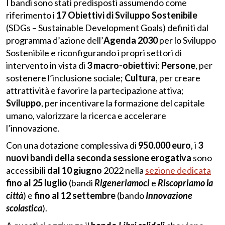
I bandi sono stati predisposti assumendo come
riferimento i
17 Obiettivi di Sviluppo Sostenibile
(SDGs – Sustainable Development Goals) definiti dal
programma d’azione dell’
Agenda 2030
per lo Sviluppo
Sostenibile e riconfigurando i propri settori di
intervento in vista di
3 macro-obiettivi
:
Persone
, per
sostenere l’inclusione sociale;
Cultura
, per creare
attrattività e favorire la partecipazione attiva;
Sviluppo
, per incentivare la formazione del capitale
umano, valorizzare la ricerca e accelerare
l’innovazione.
Con una dotazione complessiva di
950.000 euro
, i
3
nuovi bandi
della seconda sessione erogativa
sono
accessibili
dal 10 giugno
2022 nella
sezione dedicata
fino al 25 luglio
(bandi
Rigeneriamoci
e
Riscopriamo la
città
) e
fino al 12 settembre
(bando
Innovazione
scolastica
).