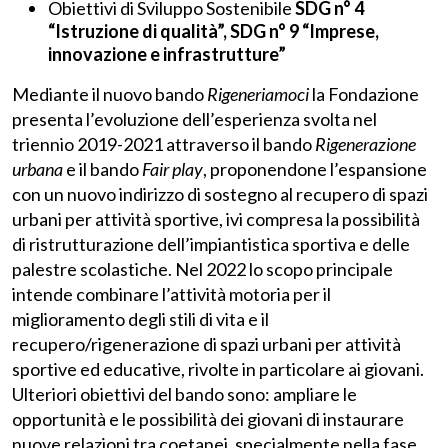
Obiettivi di Sviluppo Sostenibile
SDG
n° 4
“Istruzione di qualità”, SDG
n° 9 “Imprese,
innovazione e infrastrutture”
Mediante il nuovo bando
Rigeneriamoci
la Fondazione
presenta l’evoluzione dell’esperienza svolta nel
triennio 2019-2021 attraverso il bando
Rigenerazione
urbana
e il bando
Fair play
, proponendone l’espansione
con un nuovo indirizzo di sostegno al recupero di spazi
urbani per attività sportive, ivi compresa la possibilità
di ristrutturazione dell’impiantistica sportiva e delle
palestre scolastiche. Nel 2022 lo scopo principale
intende combinare l’attività motoria per il
miglioramento degli stili di vita e il
recupero/rigenerazione di spazi urbani per attività
sportive ed educative, rivolte in particolare ai giovani.
Ulteriori obiettivi del bando sono: ampliare le
opportunità e le possibilità dei giovani di instaurare
nuove relazioni tra coetanei, specialmente nella fase