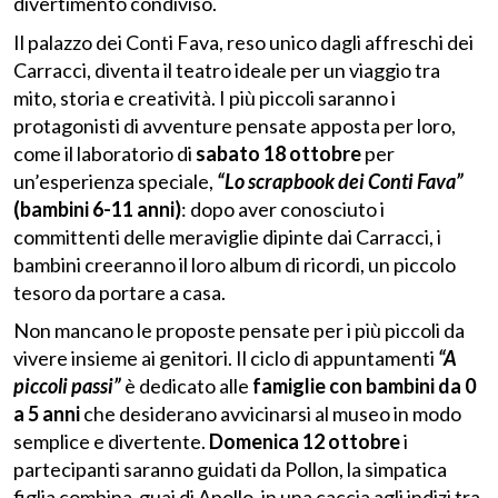
divertimento condiviso.
Il palazzo dei Conti Fava, reso unico dagli affreschi dei
Carracci, diventa il teatro ideale per un viaggio tra
mito, storia e creatività. I più piccoli saranno i
protagonisti di avventure pensate apposta per loro,
come il laboratorio di
sabato 18 ottobre
per
un’esperienza speciale,
“Lo scrapbook dei Conti Fava”
(bambini 6-11 anni)
: dopo aver conosciuto i
committenti delle meraviglie dipinte dai Carracci, i
bambini creeranno il loro album di ricordi, un piccolo
tesoro da portare a casa.
Non mancano le proposte pensate per i più piccoli da
vivere insieme ai genitori. Il ciclo di appuntamenti
“A
piccoli passi”
è dedicato alle
famiglie con bambini da 0
a 5 anni
che desiderano avvicinarsi al museo in modo
semplice e divertente.
Domenica 12 ottobre
i
partecipanti saranno guidati da Pollon, la simpatica
figlia combina-guai di Apollo, in una caccia agli indizi tra