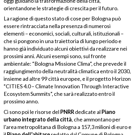
oggi guidano la trasformazione della città,
orientandone le strategie di crescita per il futuro.
La ragione di questo stato di cose per Bologna può
essere rintracciata nella presenza di numerosi
elementi – economici, sociali, culturali, istituzionali –
che si pongono in una traiettoria di lungo periodo e
hanno già individuato alcuni obiettivi da realizzare nei
prossimi anni. Alcuni esempi sono, sul fronte
ambientale: “Bologna Missione Clima”, che prevede il
raggiungimento della neutralità climatica entro il 2030,
insieme ad altre 99 città europee, e il progetto Horizon
“CITIES 4.0 – Climate Innovation Through Interactive
Ecosystem Summits”, che sarà realizzato entro il
prossimo anno.
Ci sono poi le risorse del
PNRR
dedicate al
Piano
urbano integrato della città
, che ammontano per
l’area metropolitana di Bologna a 157,3 milioni di euro e
il
Piano dell’abitare
redatto dal Comune di Bologna,