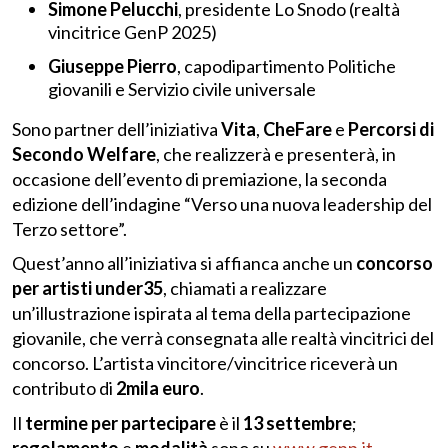
Simone Pelucchi
, presidente Lo Snodo (realtà
vincitrice GenP 2025)
Giuseppe Pierro
, capodipartimento Politiche
giovanili e Servizio civile universale
Sono partner dell’iniziativa
Vita
,
CheFare
e
Percorsi di
Secondo Welfare
, che realizzerà e presenterà, in
occasione dell’evento di premiazione, la seconda
edizione dell’indagine “Verso una nuova leadership del
Terzo settore”.
Quest’anno all’iniziativa si affianca anche un
concorso
per artisti under35
, chiamati a realizzare
un’illustrazione ispirata al tema della partecipazione
giovanile, che verrà consegnata alle realtà vincitrici del
concorso. L’artista vincitore/vincitrice riceverà un
contributo di
2mila euro
.
Il
termine per partecipare
è il
13 settembre
;
regolamento
e
modalità
sono su
www.genp.it
.