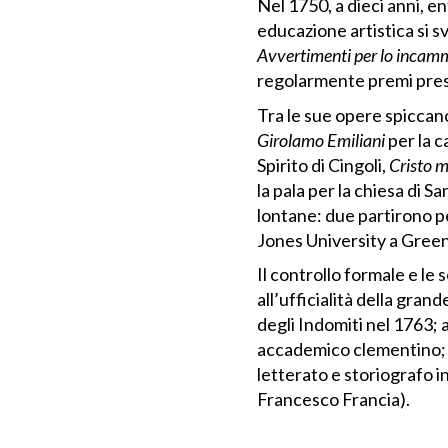
Nel 1750, a dieci anni, e
educazione artistica si s
Avvertimenti per lo incamm
regolarmente premi press
Tra le sue opere spiccano
Girolamo Emiliani
per la c
Spirito di Cingoli,
Cristo m
la pala per la chiesa di
lontane: due partirono pe
Jones University a Greenv
Il controllo formale e le
all’ufficialità della gra
degli Indomiti nel 1763;
accademico clementino; in
letterato e storiografo i
Francesco Francia).