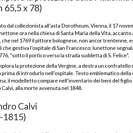
m 65,5 x 78)
tato dal collezionista all’asta Dorotheum, Vienna, il 17 nove
ettone ora nella chiesa di Santa Maria della Vita, accanto 
a, che nel 1769 il pittore bolognese, non ancor trentenne, 
i che gestiva l’ospitale di San Francesco; lunettone segnal
1776, “sotto il portico verso la strada suddetta di S. Felice”.
lora la protezione della Vergine, a destra un confratello c
o prima di introdurlo nell’ospitale. Testo emblematico della 
, il modelletto compare nell’inventario dei beni del figlio d
 Calvi, alla morte avvenuta nel 1848.
ndro Calvi
-1815)