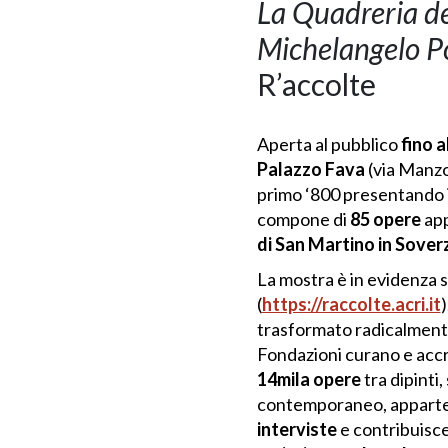
La Quadreria del
Michelangelo Po
R’accolte
Aperta al pubblico
fino a
Palazzo Fava
(via Manzon
primo ‘800 presentando i
compone di
85 opere
app
di San Martino in Sove
La mostra è in evidenza 
(
https://raccolte.acri.it
)
trasformato radicalment
Fondazioni curano e accr
14mila opere
tra dipinti
contemporaneo, apparte
interviste
e contribuisce