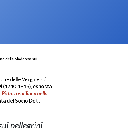
ione della Madonna sui
ione delle Vergine sui
i
(1740-1815),
esposta
 Pittura emiliana nella
tà del Socio Dott.
ui pellegrini