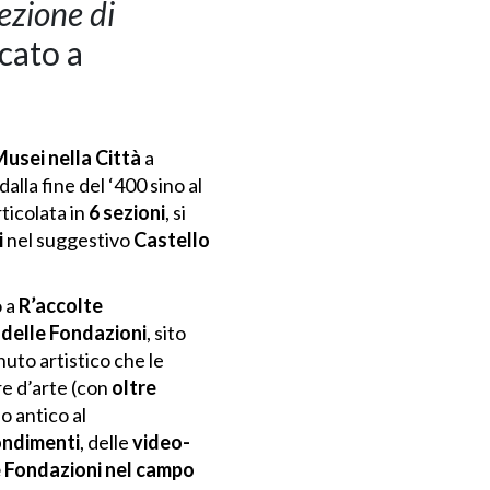
ezione di
icato a
usei nella Città
a
alla fine del ‘400 sino al
ticolata in
6 sezioni
, si
i
nel suggestivo
Castello
 a
R’accolte
 delle Fondazioni
, sito
to artistico che le
re d’arte (con
oltre
o antico al
ndimenti
, delle
video-
le Fondazioni nel campo