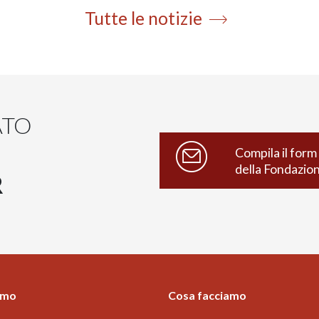
Tutte le notizie
ATO
Compila il form 
della Fondazio
R
amo
Cosa facciamo