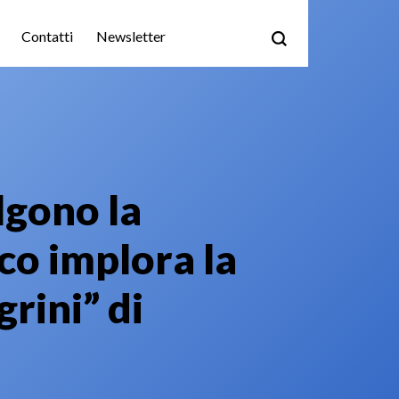
Contatti
Newsletter
lgono la
co implora la
rini” di