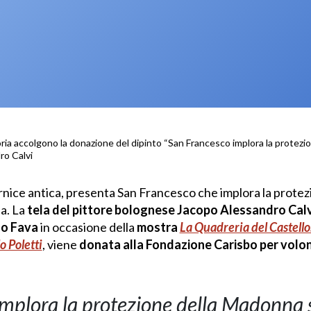
toria accolgono la donazione del dipinto “San Francesco implora la protez
ro Calvi
cornice antica, presenta San Francesco che implora la protez
na. La
tela del pittore bolognese Jacopo Alessandro Calv
zzo Fava
in occasione della
mostra
La Quadreria del Castello.
o Poletti
, viene
donata alla Fondazione Carisbo per volon
mplora la protezione della Madonna s