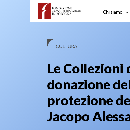
Skip
to
Chi siamo
content
CULTURA
Le Collezioni 
donazione del
protezione de
Jacopo Aless