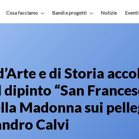
Cosa facciamo
Bandi e progetti
Notizie
Eventi
d’Arte e di Storia acco
 dipinto “San Frances
lla Madonna sui pelleg
andro Calvi