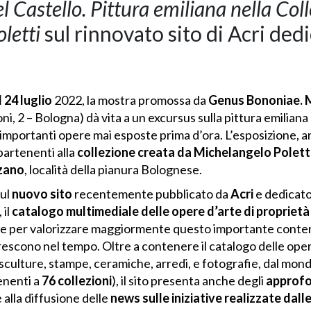
 Castello. Pittura emiliana nella Coll
letti
sul rinnovato sito di Acri ded
l 24 luglio
2022, la mostra promossa da
Genus Bononiae. M
i, 2 – Bologna) dà vita a un excursus sulla pittura emiliana d
mportanti opere mai esposte prima d’ora. L’esposizione, ar
artenenti alla
collezione creata da Michelangelo Polett
rzano
, località della pianura Bolognese.
sul
nuovo sito
recentemente pubblicato da
Acri
e dedicato
, il
catalogo multimediale delle opere d’arte di proprietà
e per valorizzare maggiormente questo importante contenu
escono nel tempo. Oltre a contenere il catalogo delle ope
, sculture, stampe, ceramiche, arredi, e fotografie, dal mond
nenti a
76 collezioni
), il sito presenta anche degli
approfo
 alla diffusione delle
news sulle iniziative realizzate dal