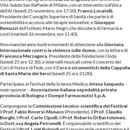
Vita-Salute San Raffaele di Milano, con un intervento sull’etica
dell’AI (lunedì 25 novembre, ore 17.50),
Franco Locatelli
,
Presidente del Consiglio Superiore di Sanità che parlerà di
sostenibilità e accesso alle terapie innovative, e
Giuseppe
Remuzzi
dell’Istituto Mario Negri, che discuterà di farmacia e
costi (martedì 26 novembre, ore 11.40).
Non mancheranno inoltre momenti di attenzione alla
Giornata
internazionale contro la violenza sulle donne
, con la lettura di
Francesca Merzagora
, Presidente della Fondazione Onda
(lunedì 25 ore 12.30), e intervalli musicali come il concerto dei
Cori di Festa e di Fede, con il
Coro e strumentisti della Cappella
di Santa Maria dei Servi
(lunedì 25 ore 21.00).
Partecipano al Festival della Scienza Medica,
Intesa Sanpaolo
–
main sponsor –
Associazione italiana ospedalità privata
provincia di Bologna
e
Dompé Farmaceutici S.p.A.
Compongono la
Commissione tecnico-scientifica del Festival
il
Prof.
Fabio Roversi-Monaco
(Presidente), il
Prof. Claudio
Borghi
, il
Prof. Carlo Cipolli
, il
Prof. Roberto Di Bartolomeo
,
la
Dott.ssa Angela Petronelli
. È responsabile scientifico del
Festival il
Prof. Luigi Bolondi
ed il responsabile organizzativo è il