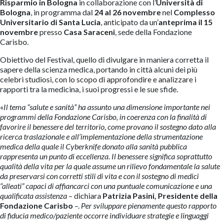
Risparmio in Bologna
in collaborazione con l’
Università di
Bologna
, in programma dal
24 al 26 novembre
nel
Complesso
Universitario di Santa Lucia
, anticipato da un’
anteprima il 15
novembre
presso
Casa Saraceni
, sede della Fondazione
Carisbo.
Obiettivo del Festival, quello di divulgare in maniera corretta il
sapere della scienza medica, portando in città alcuni dei più
celebri studiosi, con lo scopo di approfondire e analizzare i
rapporti tra la medicina, i suoi progressi e le sue sfide.
«
Il tema “salute e sanità” ha assunto una dimensione importante nei
programmi della Fondazione Carisbo, in coerenza con la finalità di
favorire il benessere del territorio, come provano il sostegno dato alla
ricerca traslazionale e all’implementazione della strumentazione
medica della quale il Cyberknife donato alla sanità pubblica
rappresenta un punto di eccellenza.
Il benessere significa soprattutto
qualità della vita per la quale assume un rilievo fondamentale la salute
da preservarsi con corretti stili di vita e con il sostegno di medici
“alleati” capaci di affiancarci con una puntuale comunicazione e una
qualificata assistenza
– dichiara
Patrizia Pasini, Presidente della
Fondazione Carisbo
–.
Per sviluppare pienamente questo rapporto
di fiducia medico/paziente occorre individuare strategie e linguaggi