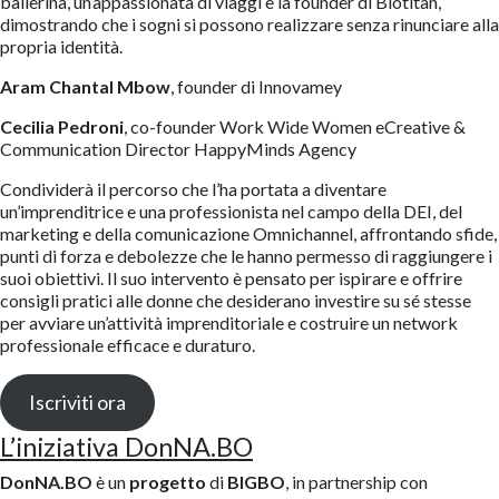
ballerina, un’appassionata di viaggi e la founder di Biotitan,
dimostrando che i sogni si possono realizzare senza rinunciare alla
propria identità.
Aram Chantal Mbow
, founder di Innovamey
Cecilia Pedroni
, co-founder Work Wide Women eCreative &
Communication Director HappyMinds Agency
Condividerà il percorso che l’ha portata a diventare
un’imprenditrice e una professionista nel campo della DEI, del
marketing e della comunicazione Omnichannel, affrontando sfide,
punti di forza e debolezze che le hanno permesso di raggiungere i
suoi obiettivi. Il suo intervento è pensato per ispirare e offrire
consigli pratici alle donne che desiderano investire su sé stesse
per avviare un’attività imprenditoriale e costruire un network
professionale efficace e duraturo.
Iscriviti ora
L’iniziativa DonNA.BO
DonNA.BO
è un
progetto
di
BIGBO
, in partnership con