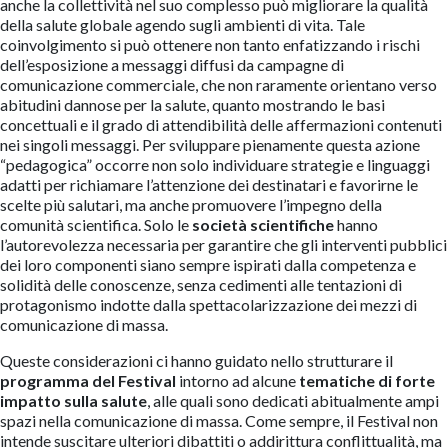
anche la collettività nel suo complesso può migliorare la qualità
della salute globale agendo sugli ambienti di vita. Tale
coinvolgimento si può ottenere non tanto enfatizzando i rischi
dell’esposizione a messaggi diffusi da campagne di
comunicazione commerciale, che non raramente orientano verso
abitudini dannose per la salute, quanto mostrando le basi
concettuali e il grado di attendibilità delle affermazioni contenuti
nei singoli messaggi. Per sviluppare pienamente questa azione
“pedagogica” occorre non solo individuare strategie e linguaggi
adatti per richiamare l’attenzione dei destinatari e favorirne le
scelte più salutari, ma anche promuovere l’impegno della
comunità scientifica. Solo le
società scientifiche
hanno
l’autorevolezza necessaria per garantire che gli interventi pubblici
dei loro componenti siano sempre ispirati dalla competenza e
solidità delle conoscenze, senza cedimenti alle tentazioni di
protagonismo indotte dalla spettacolarizzazione dei mezzi di
comunicazione di massa.
Queste considerazioni ci hanno guidato nello strutturare il
programma del Festival
intorno ad alcune
tematiche di forte
impatto sulla salute
, alle quali sono dedicati abitualmente ampi
spazi nella comunicazione di massa. Come sempre, il Festival non
intende suscitare ulteriori dibattiti o addirittura conflittualità, ma