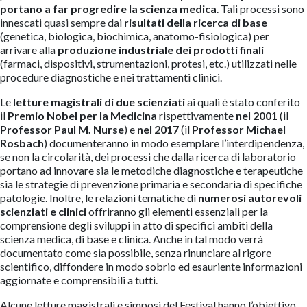
portano a far progredire la scienza medica
. Tali processi sono
innescati quasi sempre dai
risultati della
ricerca di base
(genetica, biologica, biochimica, anatomo-fisiologica) per
arrivare alla
produzione industriale dei prodotti finali
(farmaci, dispositivi, strumentazioni, protesi, etc.) utilizzati nelle
procedure diagnostiche e nei trattamenti clinici.
Le
letture magistrali
di due scienziati
ai quali è stato conferito
il
Premio Nobel per la Medicina
rispettivamente
nel 2001
(il
Professor Paul M. Nurse
) e
nel 2017
(il
Professor Michael
Rosbach
) documenteranno in modo esemplare l’interdipendenza,
se non la circolarità, dei processi che dalla ricerca di laboratorio
portano ad innovare sia le metodiche diagnostiche e terapeutiche
sia le strategie di prevenzione primaria e secondaria di specifiche
patologie. Inoltre, le relazioni tematiche di
numerosi autorevoli
scienziati e clinici
offriranno gli elementi essenziali per la
comprensione degli sviluppi in atto di specifici ambiti della
scienza medica, di base e clinica. Anche in tal modo verrà
documentato come sia possibile, senza rinunciare al rigore
scientifico, diffondere in modo sobrio ed esauriente informazioni
aggiornate e comprensibili a tutti.
Alcune letture magistrali e simposi del Festival hanno l’obiettivo