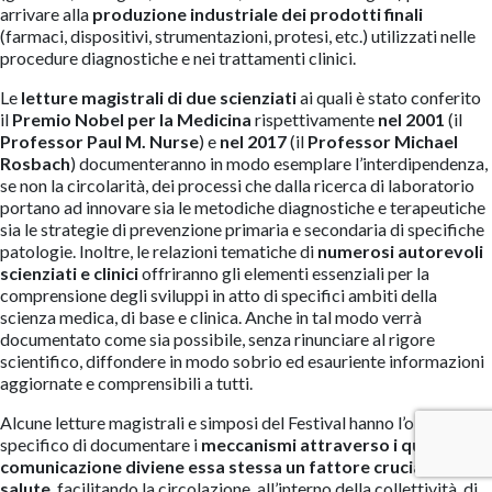
arrivare alla
produzione industriale dei prodotti finali
(farmaci, dispositivi, strumentazioni, protesi, etc.) utilizzati nelle
procedure diagnostiche e nei trattamenti clinici.
Le
letture magistrali
di due scienziati
ai quali è stato conferito
il
Premio Nobel per la Medicina
rispettivamente
nel 2001
(il
Professor Paul M. Nurse
) e
nel 2017
(il
Professor Michael
Rosbach
) documenteranno in modo esemplare l’interdipendenza,
se non la circolarità, dei processi che dalla ricerca di laboratorio
portano ad innovare sia le metodiche diagnostiche e terapeutiche
sia le strategie di prevenzione primaria e secondaria di specifiche
patologie. Inoltre, le relazioni tematiche di
numerosi autorevoli
scienziati e clinici
offriranno gli elementi essenziali per la
comprensione degli sviluppi in atto di specifici ambiti della
scienza medica, di base e clinica. Anche in tal modo verrà
documentato come sia possibile, senza rinunciare al rigore
scientifico, diffondere in modo sobrio ed esauriente informazioni
aggiornate e comprensibili a tutti.
Alcune letture magistrali e simposi del Festival hanno l’obiettivo
specifico di documentare i
meccanismi attraverso i quali la
comunicazione diviene essa stessa un fattore cruciale per la
salute
, facilitando la circolazione, all’interno della collettività, di