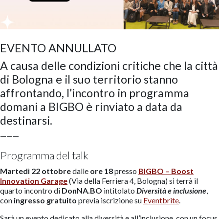
EVENTO ANNULLATO
A causa delle condizioni critiche che la città
di Bologna e il suo territorio stanno
affrontando, l’incontro in programma
domani a BIGBO è rinviato a data da
destinarsi.
———
Programma del talk
Martedì 22 ottobre
dalle
ore 18
presso
BIGBO
– Boost
Innovation Garage
(Via della Ferriera 4, Bologna) si terrà il
quarto incontro di
DonNA.BO
intitolato
Diversità e inclusione
,
con
ingresso gratuito
previa iscrizione su
Eventbrite
.
Sarà un evento dedicato alla diversità e all’inclusione, con un focus