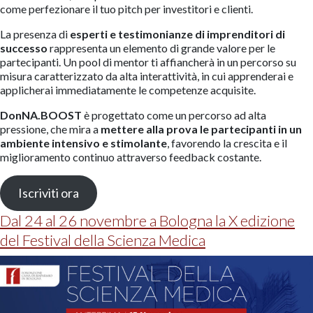
come perfezionare il tuo pitch per investitori e clienti.
La presenza di
esperti e testimonianze di imprenditori di
successo
rappresenta un elemento di grande valore per le
partecipanti. Un pool di mentor ti affiancherà in un percorso su
misura caratterizzato da alta interattività, in cui apprenderai e
applicherai immediatamente le competenze acquisite.
DonNA.BOOST
è progettato come un percorso ad alta
pressione, che mira a
mettere alla prova le partecipanti in un
ambiente intensivo e stimolante
, favorendo la crescita e il
miglioramento continuo attraverso feedback costante.
Iscriviti ora
Dal 24 al 26 novembre a Bologna la X edizione
del Festival della Scienza Medica