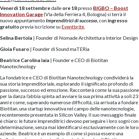
Venerdì 18 settembre
dalle
ore 18
presso
BIGBO
– Boost
Innovation Garage
(Via della Ferriera 4, Bologna) si terrà il
nuovo appuntamento
Imprenditrici di successo
, con
ingresso
gratuito
previa iscrizione su
Eventbrite
.
Selina Bertola
| Founder di Nomade Architettura Interior Design
Gioia Fusaro
| Founder di Sound maTERia
Beatrice Carolina Iaia
| Founder e CEO di Biotitan
Nanotechnology
La fondatrice e CEO di Biotitan Nanotechnology condividerà la
sua storia imprenditoriale, esplorando il significato profondo di
passione, successo ed emozione. Racconterà come la sua passione
per la danza l’abbia spinta ad avviare la sua prima attività a soli 23
anni e come, superando numerose difficoltà, sia arrivata a fondare
Biotitan, una startup innovativa nel campo delle nanotecnologie,
recentemente presentata in Silicon Valley. Il suo messaggio finale
è chiaro: le future imprenditrici devono perseguire i loro sogni con
determinazione, senza mai identificarsi esclusivamente con le loro
aziende. Beatrice è un esempio di come si possa essere una