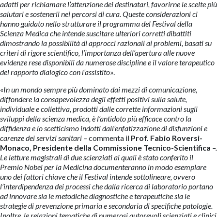
adatti per richiamare l’attenzione dei destinatari, favorirne le scelte più
salutari e sostenerli nei percorsi di cura. Queste considerazioni ci
hanno guidato nello strutturare il programma del Festival della
Scienza Medica che intende suscitare ulteriori corretti dibattiti
dimostrando la possibilità di approcci razionali ai problemi, basati su
criteri di rigore scientifico, l’importanza dell’apertura alle nuove
evidenze rese disponibili da numerose discipline e il valore terapeutico
del rapporto dialogico con l’assistito
».
«
In un mondo sempre più dominato dai mezzi di comunicazione,
diffondere la consapevolezza degli effetti positivi sulla salute,
individuale e collettiva, prodotti dalle corrette informazioni sugli
sviluppi della scienza medica, è l’antidoto più efficace contro la
diffidenza e lo scetticismo indotti dall’enfatizzazione di disfunzioni e
carenze dei servizi sanitari –
commenta il
Prof.
Fabio Roversi-
Monaco, Presidente della Commissione Tecnico-Scientifica
–.
Le letture magistrali di due scienziati ai quali è stato conferito il
Premio Nobel per la Medicina documenteranno in modo esemplare
uno dei fattori chiave che il Festival intende sottolineare, ovvero
l’interdipendenza dei processi che dalla ricerca di laboratorio portano
ad innovare sia le metodiche diagnostiche e terapeutiche sia le
strategie di prevenzione primaria e secondaria di specifiche patologie.
Inoltre, le relazioni tematiche di numerosi autorevoli scienziati e clinici