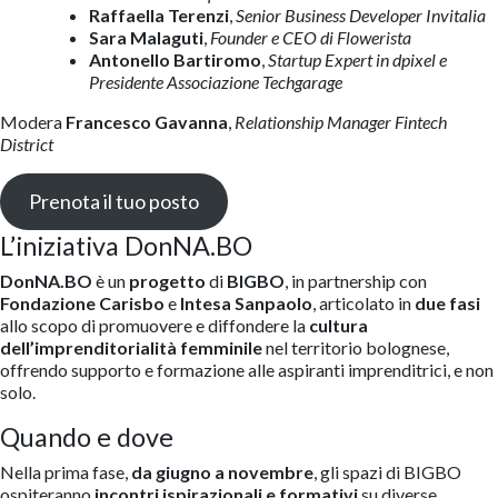
Raffaella Terenzi
,
Senior Business Developer Invitalia
Sara Malaguti
,
Founder e CEO di Flowerista
Antonello Bartiromo
,
Startup Expert in dpixel e
Presidente Associazione Techgarage
Modera
Francesco Gavanna
,
Relationship Manager Fintech
District
Prenota il tuo posto
L’iniziativa DonNA.BO
DonNA.BO
è un
progetto
di
BIGBO
, in partnership con
Fondazione Carisbo
e
Intesa Sanpaolo
, articolato in
due fasi
allo scopo di promuovere e diffondere la
cultura
dell’imprenditorialità femminile
nel territorio bolognese,
offrendo supporto e formazione alle aspiranti imprenditrici, e non
solo.
Quando e dove
Nella prima fase,
da giugno a novembre
, gli spazi di BIGBO
ospiteranno
incontri ispirazionali e formativi
su diverse