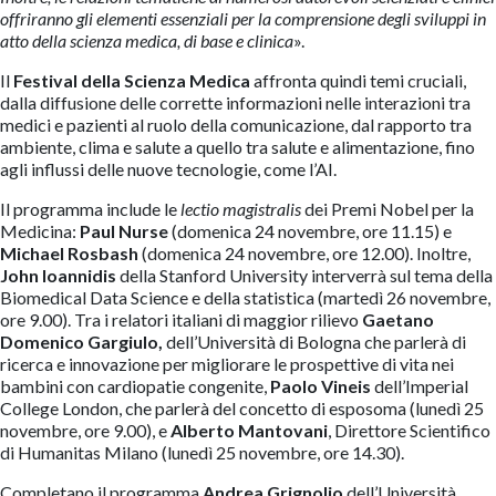
offriranno gli elementi essenziali per la comprensione degli sviluppi in
atto della scienza medica, di base e clinica
».
Il
Festival della Scienza Medica
affronta quindi temi cruciali,
dalla diffusione delle corrette informazioni nelle interazioni tra
medici e pazienti al ruolo della comunicazione, dal rapporto tra
ambiente, clima e salute a quello tra salute e alimentazione, fino
agli influssi delle nuove tecnologie, come l’AI.
Il programma include le
lectio magistralis
dei Premi Nobel per la
Medicina:
Paul Nurse
(domenica 24 novembre, ore 11.15) e
Michael Rosbash
(domenica 24 novembre, ore 12.00). Inoltre,
John Ioannidis
della Stanford University interverrà sul tema della
Biomedical Data Science e della statistica (martedì 26 novembre,
ore 9.00). Tra i relatori italiani di maggior rilievo
Gaetano
Domenico
Gargiulo,
dell’Università di Bologna che parlerà di
ricerca e innovazione per migliorare le prospettive di vita nei
bambini con cardiopatie congenite,
Paolo Vineis
dell’Imperial
College London, che parlerà del concetto di esposoma (lunedì 25
novembre, ore 9.00), e
Alberto Mantovani
, Direttore Scientifico
di Humanitas Milano (lunedì 25 novembre, ore 14.30).
Completano il programma
Andrea Grignolio
dell’Università